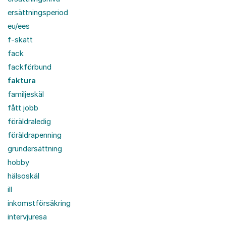
ersättningsperiod
eu/ees
f-skatt
fack
fackförbund
faktura
familjeskäl
fått jobb
föräldraledig
föräldrapenning
grundersättning
hobby
hälsoskäl
ill
inkomstförsäkring
intervjuresa