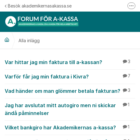
Hoppa till innehåll
Besök akademikernasakassa.se
Fler
08-412 33 00
Mitt medlemskap
Alla inlägg
Följ oss på Linkedin
Följ oss på Instagram
Alla inlägg
Var hittar jag min faktura till a-kassan?
3
Varför får jag min faktura i Kivra?
7
Vad händer om man glömmer betala fakturan?
3
Jag har avslutat mitt autogiro men ni skickar
1
ändå påminnelser
Vilket bankgiro har Akademikernas a-kassa?
1