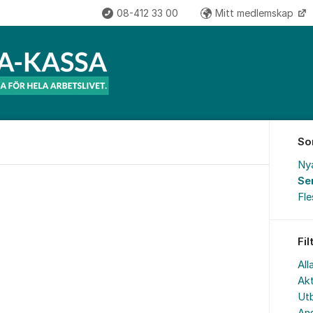
08-412 33 00
Mitt medlemskap
So
Ny
Se
Fl
Fil
All
Akt
Utb