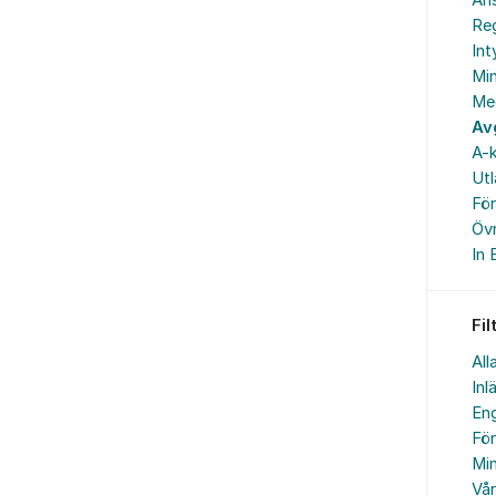
An
Reg
In
Min
Me
Av
A-k
Ut
Fö
Övr
In 
Fil
All
Inl
Eng
Fö
Min
Vå