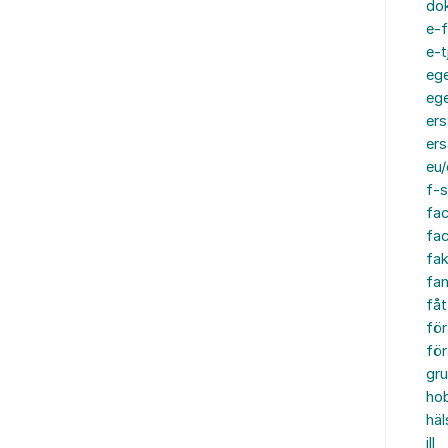
do
e-f
e-t
ege
ege
ers
ers
eu/
f-s
fa
fa
fak
fam
fåt
för
för
gru
ho
häl
ill