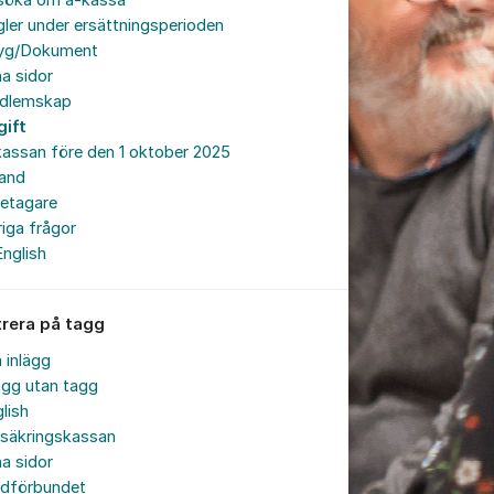
söka om a-kassa
ler under ersättningsperioden
tyg/Dokument
a sidor
dlemskap
gift
assan före den 1 oktober 2025
land
retagare
iga frågor
English
trera på tagg
a inlägg
ägg utan tagg
lish
rsäkringskassan
a sidor
rdförbundet