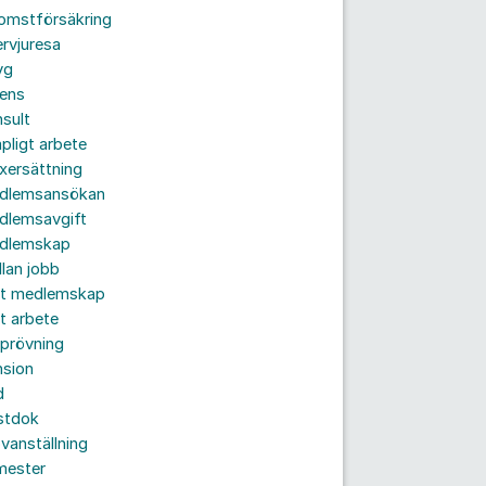
komstförsäkring
ervjuresa
yg
rens
sult
pligt arbete
xersättning
dlemsansökan
dlemsavgift
dlemskap
lan jobb
tt medlemskap
t arbete
prövning
nsion
d
stdok
vanställning
mester