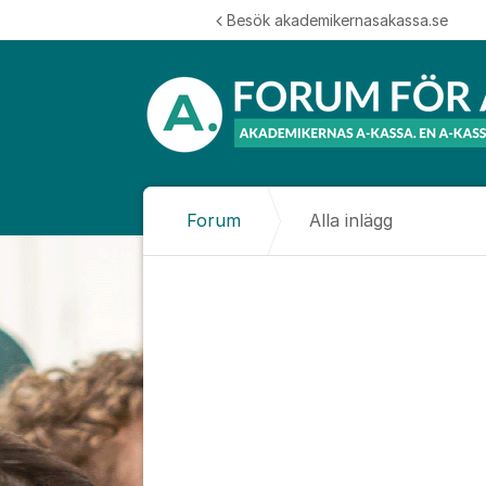
Hoppa till innehåll
Besök akademikernasakassa.se
Forum
Alla inlägg
Alla inlägg