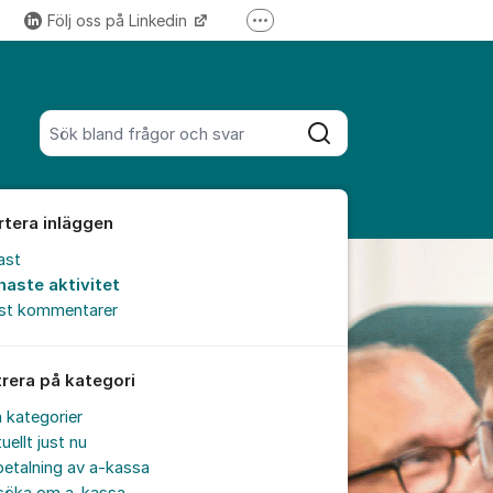
Följ oss på Linkedin
Fler supportlänkar
Följ oss på Instagram
Sök bland alla inlägg
Sök
rtera inläggen
ast
naste aktivitet
est kommentarer
trera på kategori
a kategorier
uellt just nu
etalning av a-kassa