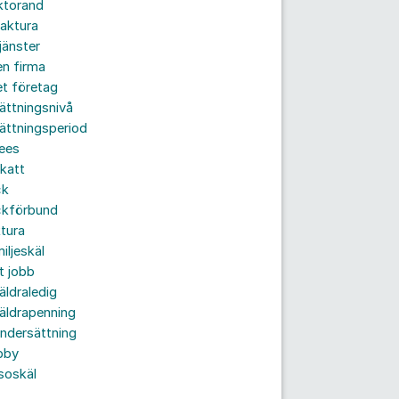
ktorand
aktura
jänster
n firma
t företag
ättningsnivå
ättningsperiod
ees
katt
ck
ckförbund
tura
iljeskäl
t jobb
äldraledig
äldrapenning
ndersättning
bby
soskäl