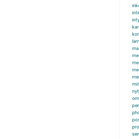
in
int
int
ka
kon
läm
ma
me
me
me
mel
mi
nyt
om
pe
ph
po
pro
se