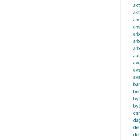
akt
akt
ans
an
ar
arb
arb
aut
av
avs
av
ba
ber
by
by
cs
dag
del
del