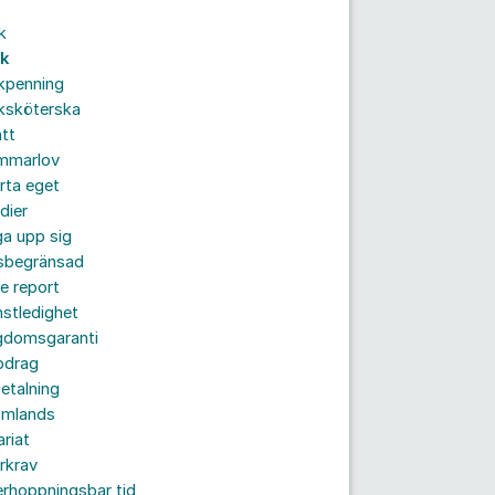
k
uk
kpenning
ksköterska
tt
mmarlov
rta eget
dier
a upp sig
dsbegränsad
e report
nstledighet
gdomsgaranti
pdrag
etalning
omlands
ariat
rkrav
rhoppningsbar tid