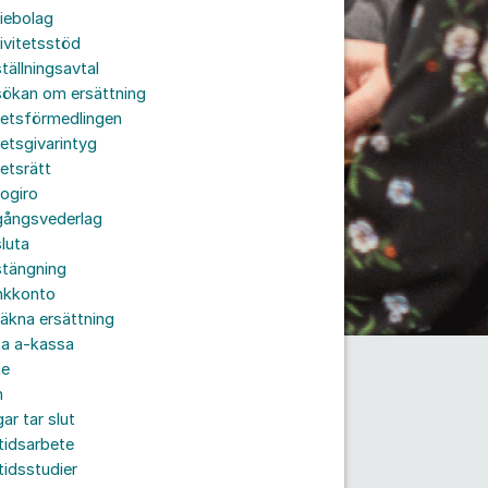
iebolag
ivitetsstöd
tällningsavtal
sökan om ersättning
betsförmedlingen
etsgivarintyg
etsrätt
ogiro
gångsvederlag
luta
stängning
nkkonto
äkna ersättning
ta a-kassa
te
n
ar tar slut
tidsarbete
tidsstudier