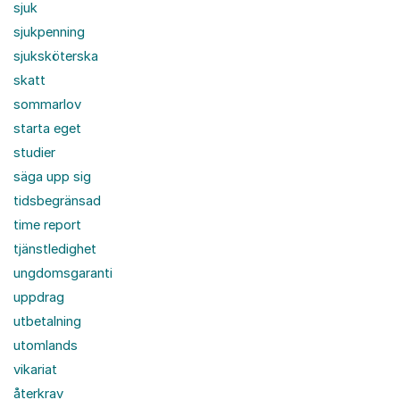
sjuk
sjukpenning
sjuksköterska
skatt
sommarlov
starta eget
studier
säga upp sig
tidsbegränsad
time report
tjänstledighet
ungdomsgaranti
uppdrag
utbetalning
utomlands
vikariat
återkrav