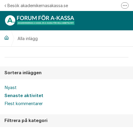
Hoppa till innehåll
Besök akademikernasakassa.se
Fler
08-412 33 00
Mitt medlemskap
Alla inlägg
Följ oss på Linkedin
Följ oss på Instagram
Alla inlägg
Sortera inläggen
Nyast
Senaste aktivitet
Flest kommentarer
Filtrera på kategori