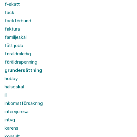
f-skatt
fack
fackförbund
faktura
familjeskäl
fått jobb
föräldraledig
föräldrapenning
grundersättning
hobby
hälsoskäl
ill
inkomstförsäkring
intervjuresa
intyg
karens
konsult