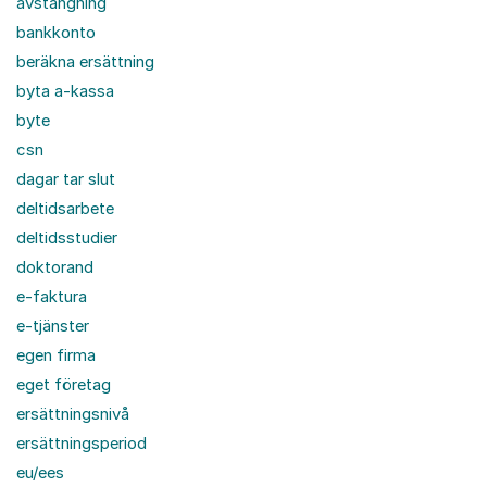
avstängning
bankkonto
beräkna ersättning
byta a-kassa
byte
csn
dagar tar slut
deltidsarbete
deltidsstudier
doktorand
e-faktura
e-tjänster
egen firma
eget företag
ersättningsnivå
ersättningsperiod
eu/ees