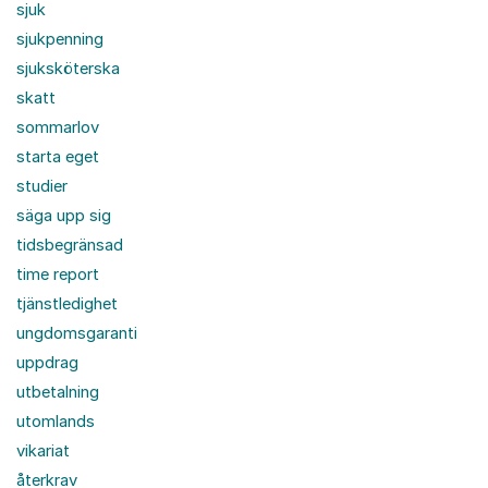
sjuk
sjukpenning
sjuksköterska
skatt
sommarlov
starta eget
studier
säga upp sig
tidsbegränsad
time report
tjänstledighet
ungdomsgaranti
uppdrag
utbetalning
utomlands
vikariat
återkrav