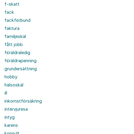
f-skatt
fack
fackförbund
faktura
familjeskäl
fått jobb
föräldraledig
föräldrapenning
grundersättning
hobby
hälsoskäl
ill
inkomstförsäkring
intervjuresa
intyg
karens
konsult