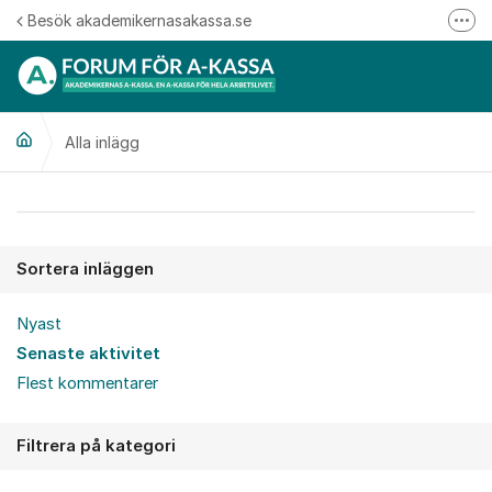
Hoppa till innehåll
Besök akademikernasakassa.se
Fler
08-412 33 00
Mitt medlemskap
Alla inlägg
Följ oss på Linkedin
Följ oss på Instagram
Alla inlägg
Sortera inläggen
Nyast
Senaste aktivitet
Flest kommentarer
Filtrera på kategori