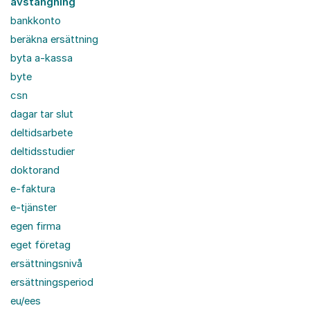
avstängning
bankkonto
beräkna ersättning
byta a-kassa
byte
csn
dagar tar slut
deltidsarbete
deltidsstudier
doktorand
e-faktura
e-tjänster
egen firma
eget företag
ersättningsnivå
ersättningsperiod
eu/ees