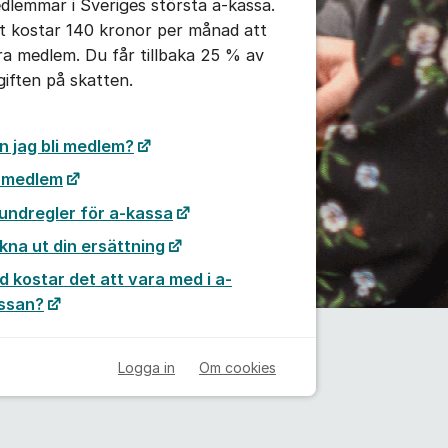
dlemmar i Sveriges största a-kassa.
t kostar 140 kronor per månad att
ra medlem. Du får tillbaka 25 % av
giften på skatten.
n jag bli medlem?
i medlem
undregler för a-kassa
kna ut din ersättning
d kostar det att vara med i a-
ssan?
Logga in
Om cookies