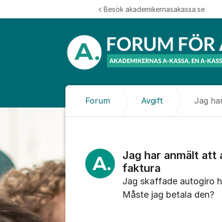
Hoppa till innehåll
Besök akademikernasakassa.se
Forum
Avgift
Jag har anmält att
faktura
Jag skaffade autogiro ho
Måste jag betala den?