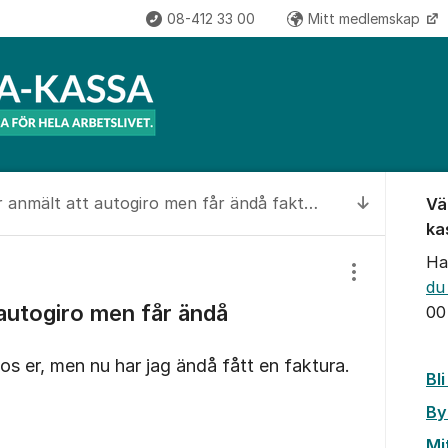
08-412 33 00
Mitt medlemskap
Om for
Jag har anmält att autogiro men får ändå faktura
Vä
Till senas
ka
Ha
Visa/dölj inst
du
 autogiro men får ändå
00
s er, men nu har jag ändå fått en faktura.
Bl
By
Mi