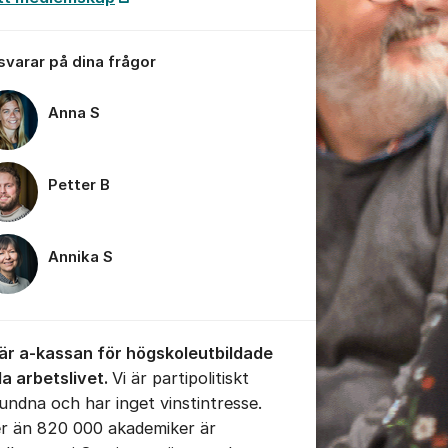
 svarar på dina frågor
Anna S
tällningar för inlägg/kommentar
Petter B
Annika S
 är a-kassan för högskoleutbildade
la arbetslivet.
Vi är partipolitiskt
undna och har inget vinstintresse.
er än 820 000 akademiker är