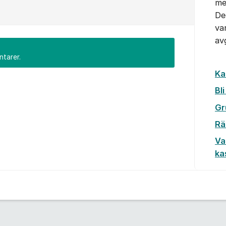
me
De
va
av
ntarer.
Ka
Bl
Gr
Rä
Va
ka