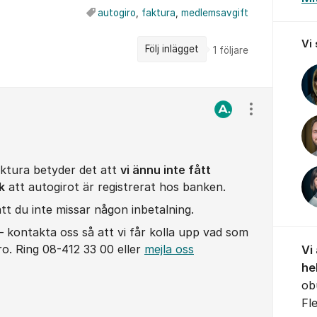
autogiro
,
faktura
,
medlemsavgift
Vi
Följ inlägget
1
följare
Visa/dölj ins
aktura betyder det att
vi ännu inte fått
k
att autogirot är registrerat hos banken.
tt du inte missar någon inbetalning.
– kontakta oss så att vi får kolla upp vad som
ro. Ring 08-412 33 00 eller
mejla oss
Vi
he
ob
Fl