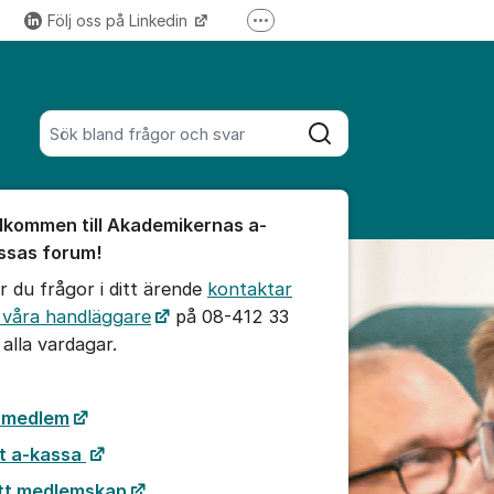
Följ oss på Linkedin
Fler supportlänkar
Följ oss på Instagram
Sök bland alla inlägg
Sök
umet
lkommen till Akademikernas a-
te kommentaren
ssas forum!
r du frågor i ditt ärende
kontaktar
ällningar för inlägg/kommentar
 våra handläggare
på 08-412 33
 alla vardagar.
i medlem
t a-kassa
tt medlemskap