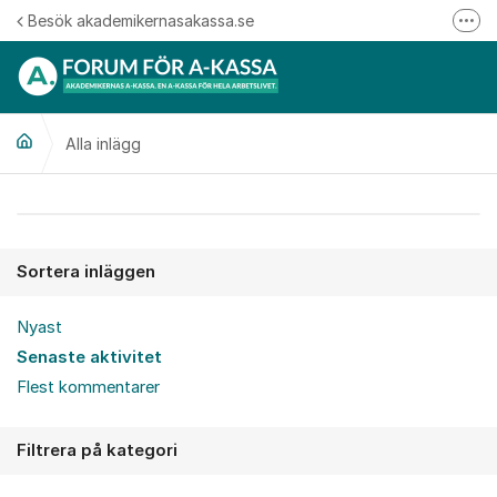
Hoppa till innehåll
Besök akademikernasakassa.se
Fler
08-412 33 00
Mitt medlemskap
Alla inlägg
Följ oss på Linkedin
Följ oss på Instagram
Alla inlägg
Sortera inläggen
Nyast
Senaste aktivitet
Flest kommentarer
Filtrera på kategori