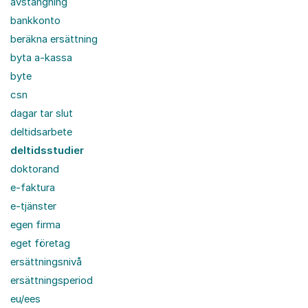
avstängning
bankkonto
beräkna ersättning
byta a-kassa
byte
csn
dagar tar slut
deltidsarbete
deltidsstudier
doktorand
e-faktura
e-tjänster
egen firma
eget företag
ersättningsnivå
ersättningsperiod
eu/ees