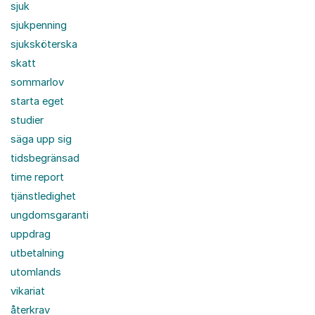
sjuk
sjukpenning
sjuksköterska
skatt
sommarlov
starta eget
studier
säga upp sig
tidsbegränsad
time report
tjänstledighet
ungdomsgaranti
uppdrag
utbetalning
utomlands
vikariat
återkrav