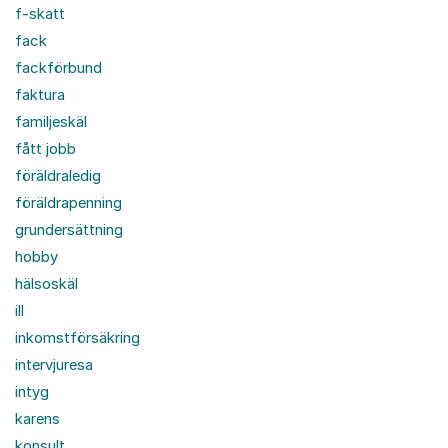
f-skatt
fack
fackförbund
faktura
familjeskäl
fått jobb
föräldraledig
föräldrapenning
grundersättning
hobby
hälsoskäl
ill
inkomstförsäkring
intervjuresa
intyg
karens
konsult