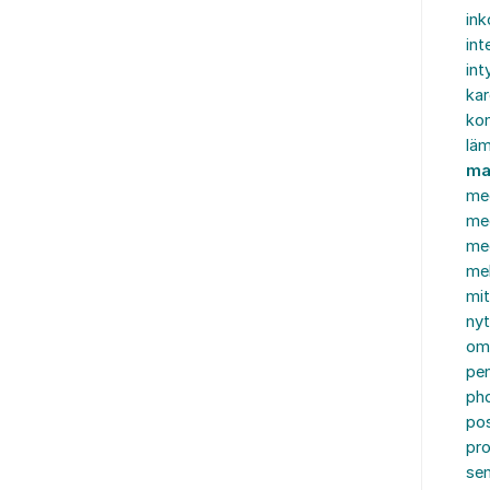
in
int
int
ka
kon
läm
ma
me
me
me
mel
mi
nyt
om
pe
ph
po
pro
se