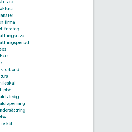
ktorand
aktura
jänster
n firma
t företag
ättningsnivå
ättningsperiod
ees
katt
ck
ckförbund
tura
iljeskäl
t jobb
äldraledig
äldrapenning
ndersättning
bby
soskäl