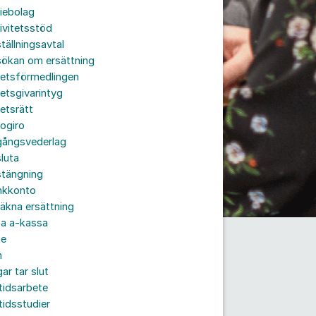
iebolag
ivitetsstöd
tällningsavtal
sökan om ersättning
betsförmedlingen
etsgivarintyg
etsrätt
ogiro
gångsvederlag
luta
stängning
nkkonto
äkna ersättning
ta a-kassa
te
n
ar tar slut
tidsarbete
tidsstudier