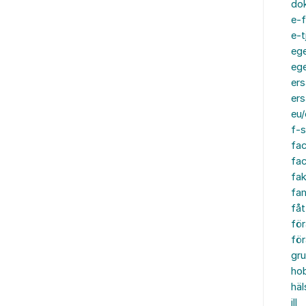
do
e-f
e-t
ege
ege
ers
ers
eu/
f-s
fa
fa
fak
fam
fåt
för
för
gru
ho
häl
ill