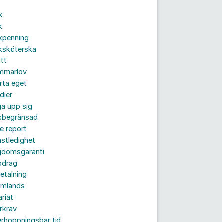
k
k
kpenning
ksköterska
tt
mmarlov
rta eget
dier
a upp sig
dsbegränsad
e report
nstledighet
gdomsgaranti
pdrag
etalning
omlands
ariat
rkrav
rhoppningsbar tid