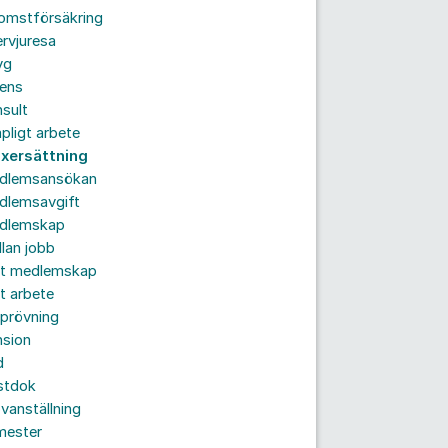
komstförsäkring
ervjuresa
yg
rens
sult
pligt arbete
xersättning
dlemsansökan
dlemsavgift
dlemskap
lan jobb
tt medlemskap
t arbete
prövning
nsion
d
stdok
vanställning
mester