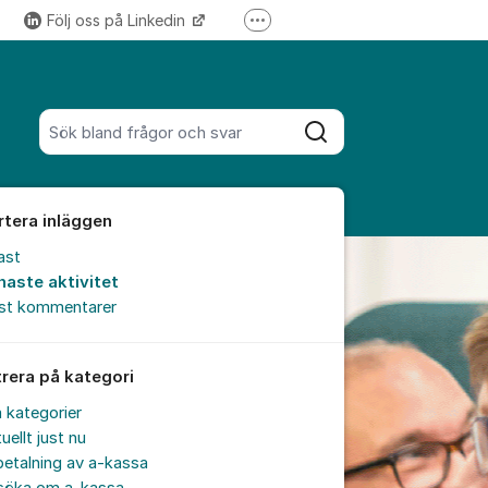
Följ oss på Linkedin
Fler supportlänkar
Följ oss på Instagram
Sök bland alla inlägg
Sök
rtera inläggen
ast
naste aktivitet
est kommentarer
trera på kategori
a kategorier
uellt just nu
etalning av a-kassa