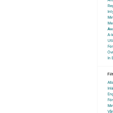
An
Reg
In
Min
Me
Av
A-k
Ut
Fö
Övr
In 
Fil
All
Inl
Eng
Fö
Min
Vå