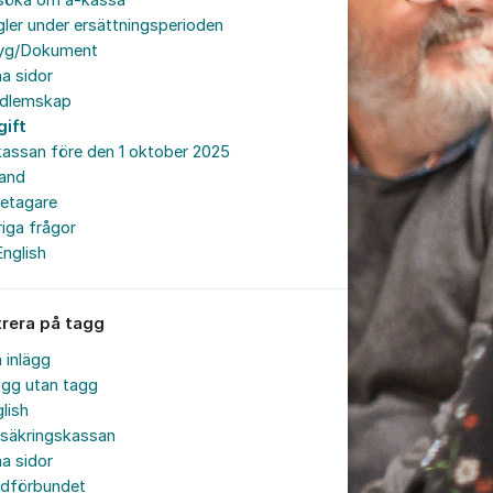
söka om a-kassa
ler under ersättningsperioden
tyg/Dokument
a sidor
dlemskap
gift
assan före den 1 oktober 2025
land
retagare
iga frågor
English
trera på tagg
a inlägg
ägg utan tagg
lish
rsäkringskassan
a sidor
rdförbundet