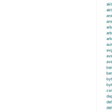
akt
akt
ans
an
ar
arb
arb
aut
av
avs
av
ba
ber
by
by
cs
dag
del
del