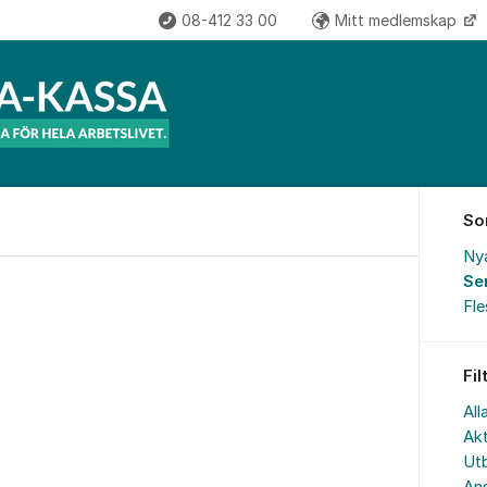
08-412 33 00
Mitt medlemskap
So
Ny
Se
Fl
Fil
All
Akt
Utb