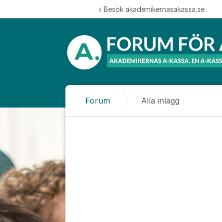
Hoppa till innehåll
Besök akademikernasakassa.se
Forum
Alla inlägg
Alla inlägg