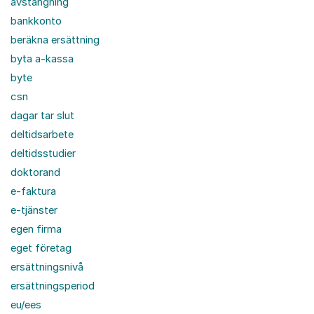
avstängning
bankkonto
beräkna ersättning
byta a-kassa
byte
csn
dagar tar slut
deltidsarbete
deltidsstudier
doktorand
e-faktura
e-tjänster
egen firma
eget företag
ersättningsnivå
ersättningsperiod
eu/ees