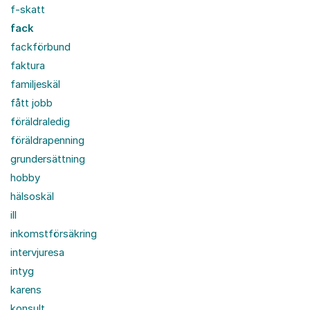
f-skatt
fack
fackförbund
faktura
familjeskäl
fått jobb
föräldraledig
föräldrapenning
grundersättning
hobby
hälsoskäl
ill
inkomstförsäkring
intervjuresa
intyg
karens
konsult