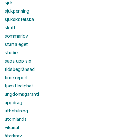
sjuk
sjukpenning
sjuksköterska
skatt
sommarlov
starta eget
studier
säga upp sig
tidsbegränsad
time report
tjänstledighet
ungdomsgaranti
uppdrag
utbetalning
utomlands
vikariat
återkrav