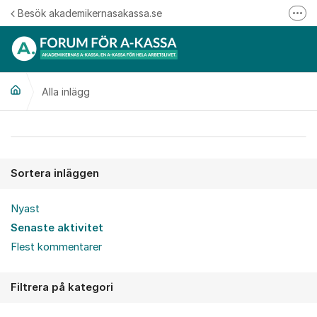
Hoppa till innehåll
Besök akademikernasakassa.se
Fler
08-412 33 00
Mitt medlemskap
Alla inlägg
Följ oss på Linkedin
Följ oss på Instagram
Alla inlägg
Sortera inläggen
Nyast
Senaste aktivitet
Flest kommentarer
Filtrera på kategori