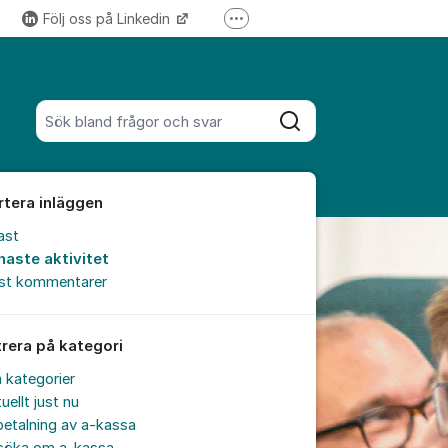
Följ oss på Linkedin
Fler supportlänkar
Följ oss på Instagram
Sök bland alla inlägg
Sök
rtera inläggen
ast
naste aktivitet
est kommentarer
trera på kategori
a kategorier
uellt just nu
etalning av a-kassa