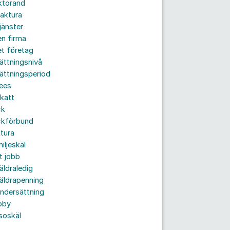
ktorand
aktura
jänster
n firma
t företag
ättningsnivå
ättningsperiod
ees
katt
ck
ckförbund
tura
iljeskäl
t jobb
äldraledig
äldrapenning
ndersättning
bby
soskäl