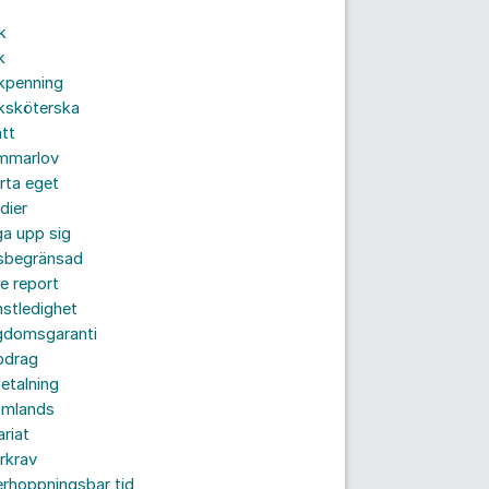
k
k
kpenning
ksköterska
tt
mmarlov
rta eget
dier
a upp sig
dsbegränsad
e report
nstledighet
gdomsgaranti
pdrag
etalning
omlands
ariat
rkrav
rhoppningsbar tid