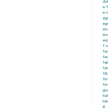
do
e-f
e-t
ege
ege
ers
ers
eu/
f-s
fa
fa
fak
fam
fåt
för
för
gru
ho
häl
ill