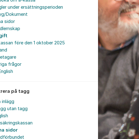
söka om a-kassa
ler under ersättningsperioden
tyg/Dokument
a sidor
dlemskap
gift
assan före den 1 oktober 2025
land
retagare
iga frågor
English
trera på tagg
a inlägg
ägg utan tagg
lish
rsäkringskassan
na sidor
rdförbundet