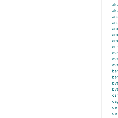
akt
akt
ans
an
ar
arb
arb
aut
av
avs
av
ba
ber
by
by
cs
dag
del
del