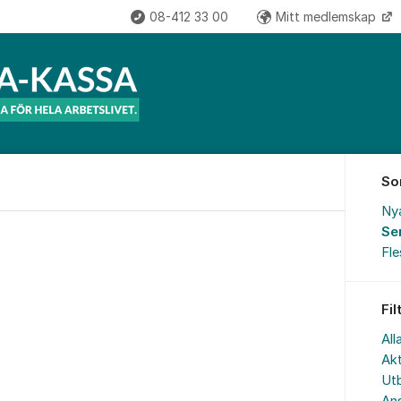
08-412 33 00
Mitt medlemskap
So
Ny
Se
Fl
Fil
All
Akt
Utb