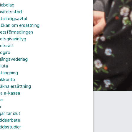
iebolag
ivitetsstöd
tällningsavtal
sökan om ersättning
betsförmedlingen
etsgivarintyg
etsrätt
ogiro
gångsvederlag
luta
stängning
nkkonto
äkna ersättning
ta a-kassa
te
n
ar tar slut
tidsarbete
tidsstudier