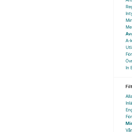
An
Reg
In
Min
Me
Av
A-k
Ut
Fö
Övr
In 
Fil
All
Inl
Eng
Fö
Mi
Vå