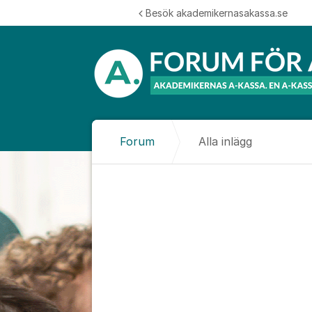
Hoppa till innehåll
Besök akademikernasakassa.se
Forum
Alla inlägg
Alla inlägg