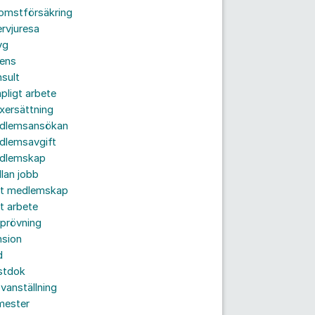
komstförsäkring
ervjuresa
yg
rens
sult
pligt arbete
xersättning
dlemsansökan
dlemsavgift
dlemskap
lan jobb
tt medlemskap
t arbete
prövning
nsion
d
stdok
vanställning
mester