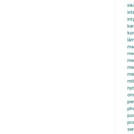
in
int
int
ka
kon
läm
ma
me
me
me
mel
mi
nyt
om
pe
ph
po
pro
se