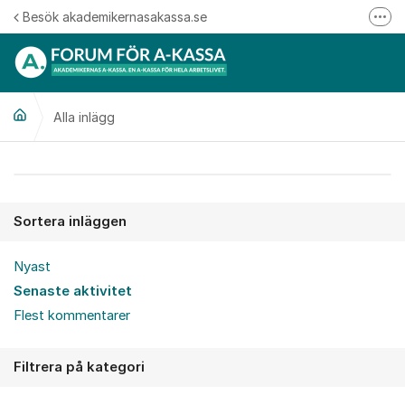
Hoppa till innehåll
Besök akademikernasakassa.se
Fler
08-412 33 00
Mitt medlemskap
Alla inlägg
Följ oss på Linkedin
Följ oss på Instagram
Alla inlägg
Sortera inläggen
Nyast
Senaste aktivitet
Flest kommentarer
Filtrera på kategori