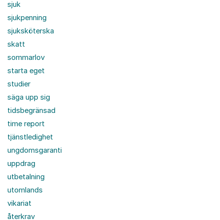
sjuk
sjukpenning
sjuksköterska
skatt
sommarlov
starta eget
studier
säga upp sig
tidsbegränsad
time report
tjänstledighet
ungdomsgaranti
uppdrag
utbetalning
utomlands
vikariat
återkrav