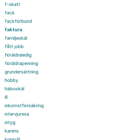
f-skatt
fack
fackförbund
faktura
familjeskäl
fått jobb
föräldraledig
föräldrapenning
grundersättning
hobby
hälsoskäl
ill
inkomstförsäkring
intervjuresa
intyg
karens
konsult