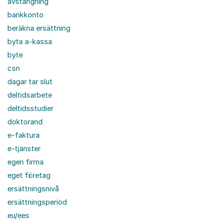
avstängning
bankkonto
beräkna ersättning
byta a-kassa
byte
csn
dagar tar slut
deltidsarbete
deltidsstudier
doktorand
e-faktura
e-tjänster
egen firma
eget företag
ersättningsnivå
ersättningsperiod
eu/ees