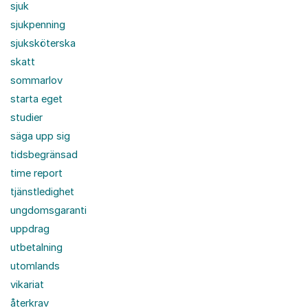
sjuk
sjukpenning
sjuksköterska
skatt
sommarlov
starta eget
studier
säga upp sig
tidsbegränsad
time report
tjänstledighet
ungdomsgaranti
uppdrag
utbetalning
utomlands
vikariat
återkrav