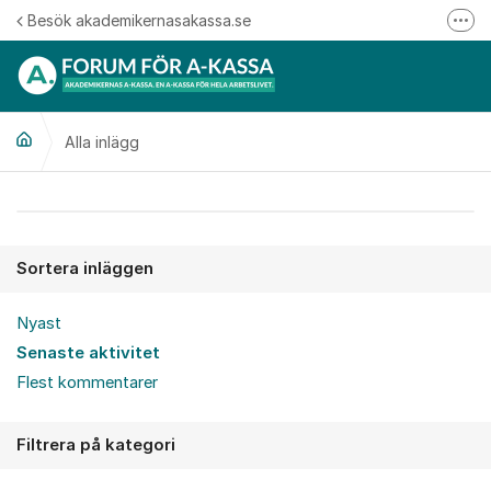
Hoppa till innehåll
Besök akademikernasakassa.se
Fler
08-412 33 00
Mitt medlemskap
Alla inlägg
Följ oss på Linkedin
Följ oss på Instagram
Alla inlägg
Sortera inläggen
Nyast
Senaste aktivitet
Flest kommentarer
Filtrera på kategori