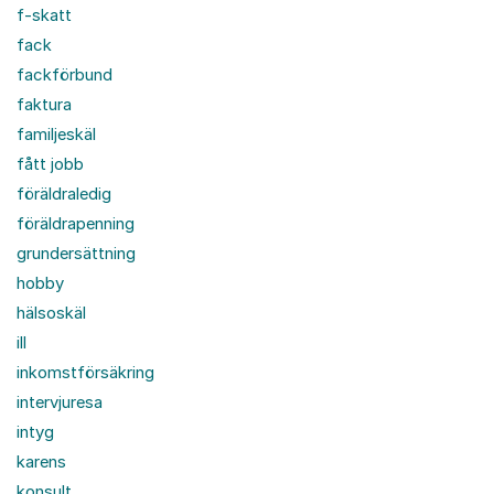
f-skatt
fack
fackförbund
faktura
familjeskäl
fått jobb
föräldraledig
föräldrapenning
grundersättning
hobby
hälsoskäl
ill
inkomstförsäkring
intervjuresa
intyg
karens
konsult