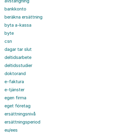
avstängning
bankkonto
beräkna ersättning
byta a-kassa
byte
csn
dagar tar slut
deltidsarbete
deltidsstudier
doktorand
e-faktura
e-tjänster
egen firma
eget företag
ersättningsnivå
ersättningsperiod
eu/ees