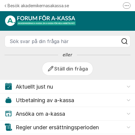
Hoppa till innehåll
Besök akademikernasakassa.se
Fler
Akademikernas a-kassa
08-412 33 00
Mitt medlemskap
Sök svar på din fråga här
Följ oss på Linkedin
Följ oss på Instagram
eller
Ställ din fråga
Aktuellt just nu
Utbetalning av a-kassa
Ansöka om a-kassa
Regler under ersättningsperioden