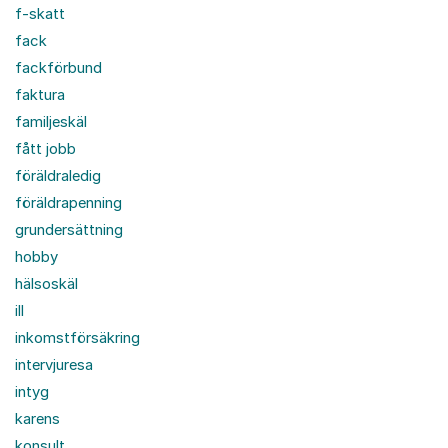
f-skatt
fack
fackförbund
faktura
familjeskäl
fått jobb
föräldraledig
föräldrapenning
grundersättning
hobby
hälsoskäl
ill
inkomstförsäkring
intervjuresa
intyg
karens
konsult