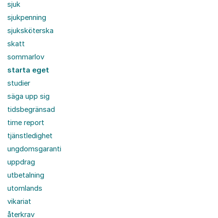
sjuk
sjukpenning
sjuksköterska
skatt
sommarlov
starta eget
studier
säga upp sig
tidsbegränsad
time report
tjänstledighet
ungdomsgaranti
uppdrag
utbetalning
utomlands
vikariat
återkrav