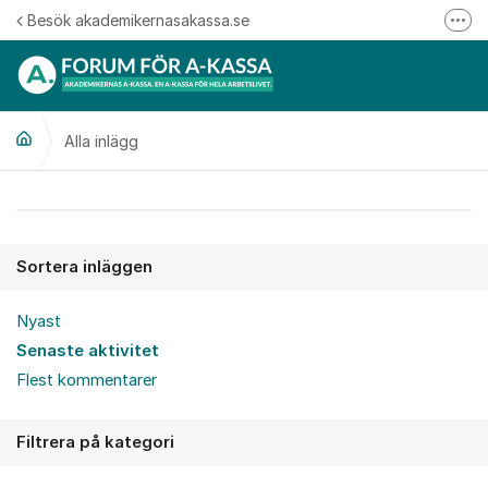
Hoppa till innehåll
Besök akademikernasakassa.se
Fler
08-412 33 00
Mitt medlemskap
Alla inlägg
Följ oss på Linkedin
Följ oss på Instagram
Alla inlägg
Sortera inläggen
Nyast
Senaste aktivitet
Flest kommentarer
Filtrera på kategori