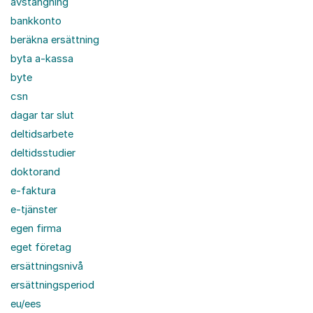
avstängning
bankkonto
beräkna ersättning
byta a-kassa
byte
csn
dagar tar slut
deltidsarbete
deltidsstudier
doktorand
e-faktura
e-tjänster
egen firma
eget företag
ersättningsnivå
ersättningsperiod
eu/ees