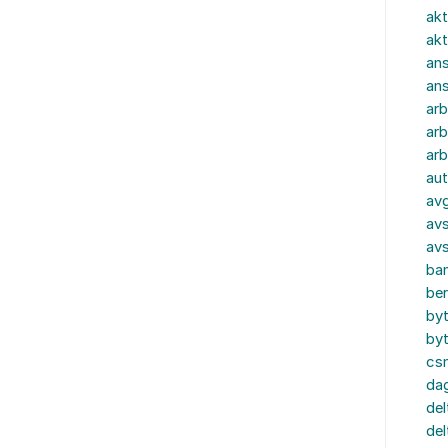
akt
akt
ans
an
ar
arb
arb
aut
av
avs
av
ba
ber
by
by
cs
dag
del
del