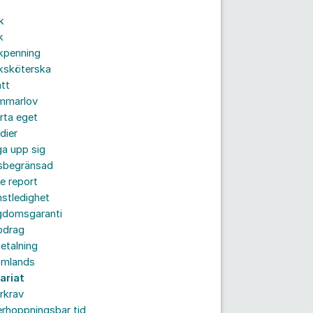
k
k
kpenning
ksköterska
tt
mmarlov
rta eget
dier
a upp sig
dsbegränsad
e report
nstledighet
gdomsgaranti
pdrag
etalning
omlands
ariat
rkrav
rhoppningsbar tid