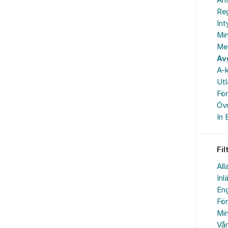
An
Reg
In
Min
Me
Av
A-k
Ut
Fö
Övr
In 
Fil
All
Inl
Eng
Fö
Min
Vå