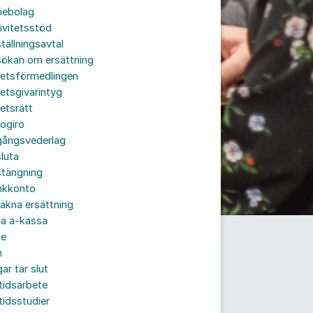
iebolag
ivitetsstöd
tällningsavtal
sökan om ersättning
betsförmedlingen
etsgivarintyg
etsrätt
ogiro
gångsvederlag
luta
stängning
nkkonto
äkna ersättning
ta a-kassa
te
n
ar tar slut
tidsarbete
tidsstudier