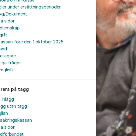
söka om a-kassa
ler under ersättningsperioden
tyg/Dokument
a sidor
dlemskap
gift
assan före den 1 oktober 2025
land
retagare
iga frågor
English
trera på tagg
a inlägg
ägg utan tagg
lish
rsäkringskassan
a sidor
rdförbundet