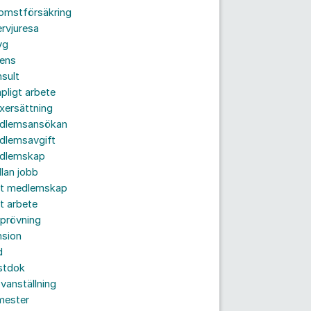
komstförsäkring
ervjuresa
yg
rens
sult
pligt arbete
xersättning
dlemsansökan
dlemsavgift
dlemskap
lan jobb
tt medlemskap
t arbete
prövning
nsion
d
stdok
vanställning
mester