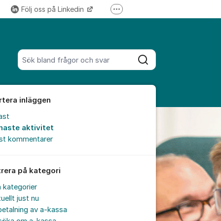
Följ oss på Linkedin
Fler supportlänkar
Följ oss på Instagram
Sök bland alla inlägg
Sök
rtera inläggen
ast
naste aktivitet
est kommentarer
trera på kategori
a kategorier
uellt just nu
etalning av a-kassa