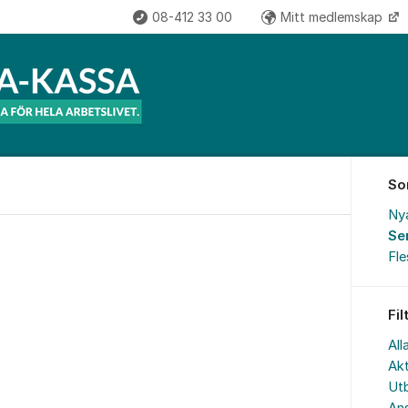
08-412 33 00
Mitt medlemskap
So
Ny
Se
Fl
Fil
All
Akt
Utb