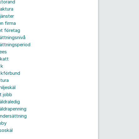
ktorand
aktura
jänster
n firma
t företag
ättningsnivå
ättningsperiod
ees
katt
ck
ckförbund
tura
iljeskäl
t jobb
äldraledig
äldrapenning
ndersättning
bby
soskäl