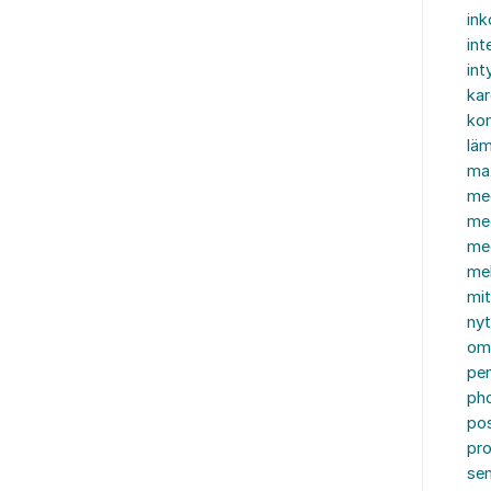
in
int
int
ka
kon
läm
ma
me
me
me
mel
mi
nyt
om
pe
ph
po
pro
se