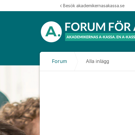
Hoppa till innehåll
Besök akademikernasakassa.se
Forum
Alla inlägg
Alla inlägg