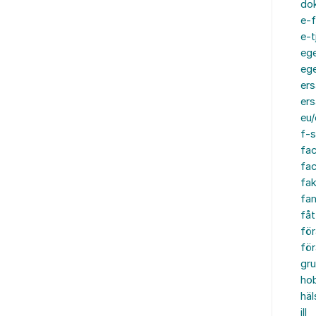
do
e-f
e-t
ege
ege
ers
ers
eu/
f-s
fa
fa
fak
fam
fåt
för
för
gru
ho
häl
ill