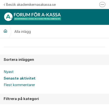
Hoppa till innehåll
Besök akademikernasakassa.se
Fler
08-412 33 00
Mitt medlemskap
Alla inlägg
Följ oss på Linkedin
Följ oss på Instagram
Alla inlägg
Sortera inläggen
Nyast
Senaste aktivitet
Flest kommentarer
Filtrera på kategori