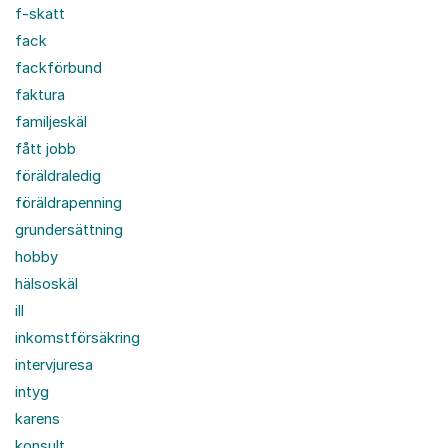
f-skatt
fack
fackförbund
faktura
familjeskäl
fått jobb
föräldraledig
föräldrapenning
grundersättning
hobby
hälsoskäl
ill
inkomstförsäkring
intervjuresa
intyg
karens
konsult