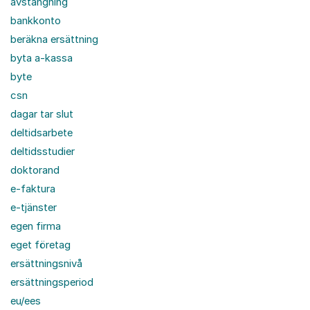
avstängning
bankkonto
beräkna ersättning
byta a-kassa
byte
csn
dagar tar slut
deltidsarbete
deltidsstudier
doktorand
e-faktura
e-tjänster
egen firma
eget företag
ersättningsnivå
ersättningsperiod
eu/ees