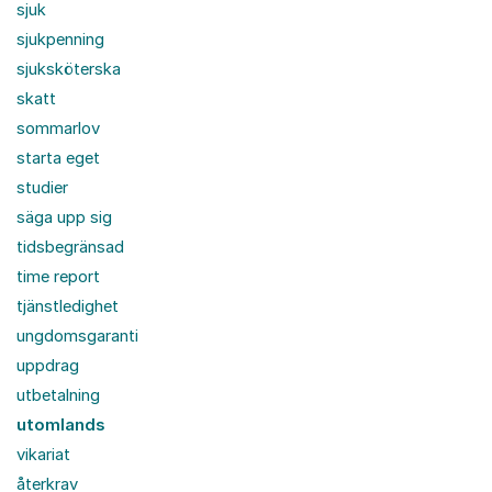
sjuk
sjukpenning
sjuksköterska
skatt
sommarlov
starta eget
studier
säga upp sig
tidsbegränsad
time report
tjänstledighet
ungdomsgaranti
uppdrag
utbetalning
utomlands
vikariat
återkrav