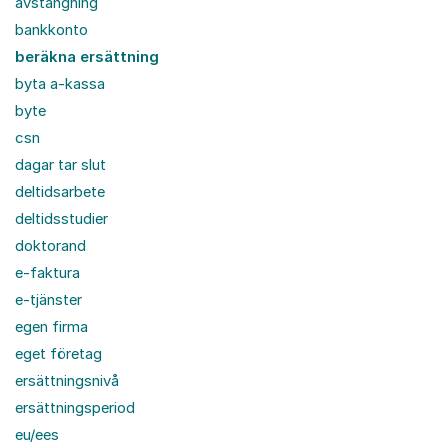
avstängning
bankkonto
beräkna ersättning
byta a-kassa
byte
csn
dagar tar slut
deltidsarbete
deltidsstudier
doktorand
e-faktura
e-tjänster
egen firma
eget företag
ersättningsnivå
ersättningsperiod
eu/ees