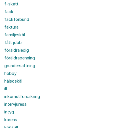
f-skatt
fack
fackförbund
faktura
familjeskäl
fått jobb
föräldraledig
föräldrapenning
grundersättning
hobby
hälsoskäl
ill
inkomstförsäkring
intervjuresa
intyg
karens
konsult