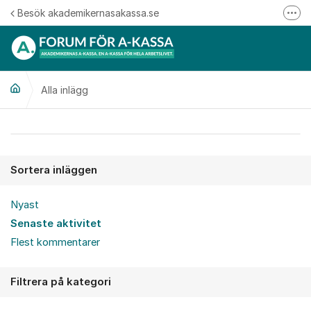
Hoppa till innehåll
Besök akademikernasakassa.se
Fler
08-412 33 00
Mitt medlemskap
Alla inlägg
Följ oss på Linkedin
Följ oss på Instagram
Alla inlägg
Sortera inläggen
Nyast
Senaste aktivitet
Flest kommentarer
Filtrera på kategori