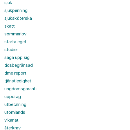
sjuk
sjukpenning
sjuksköterska
skatt
sommarlov
starta eget
studier
säga upp sig
tidsbegränsad
time report
tjänstledighet
ungdomsgaranti
uppdrag
utbetalning
utomlands
vikariat
återkrav