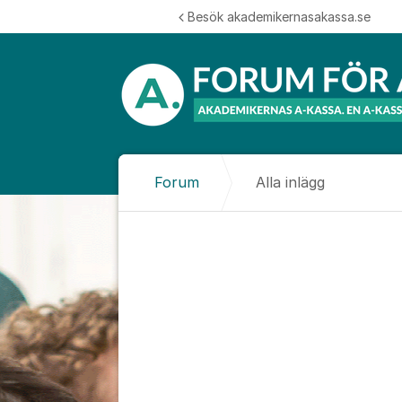
Hoppa till innehåll
Besök akademikernasakassa.se
Forum
Alla inlägg
Alla inlägg