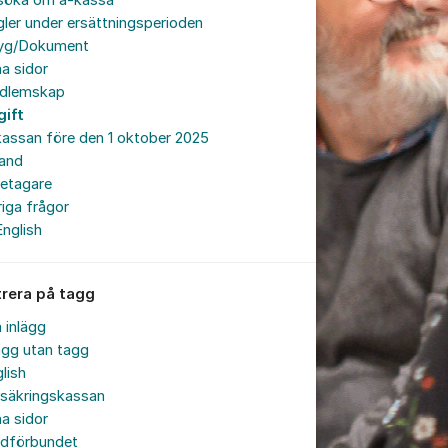
söka om a-kassa
ler under ersättningsperioden
tyg/Dokument
a sidor
dlemskap
gift
assan före den 1 oktober 2025
land
retagare
iga frågor
English
trera på tagg
a inlägg
ägg utan tagg
lish
rsäkringskassan
a sidor
rdförbundet