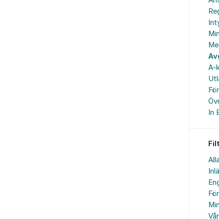
An
Reg
In
Min
Me
Av
A-k
Ut
Fö
Övr
In 
Fil
All
Inl
Eng
Fö
Min
Vå