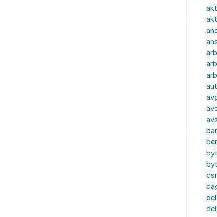
akt
akt
ans
an
ar
arb
arb
aut
av
avs
av
ba
ber
by
by
cs
dag
del
del