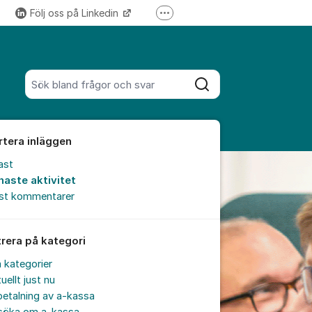
Följ oss på Linkedin
Fler supportlänkar
Följ oss på Instagram
Sök bland alla inlägg
Sök
rtera inläggen
ast
naste aktivitet
est kommentarer
trera på kategori
a kategorier
uellt just nu
etalning av a-kassa