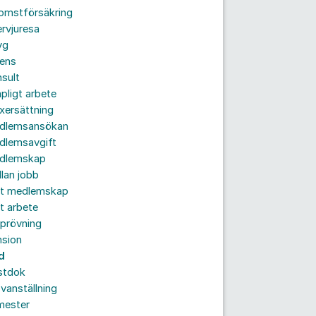
komstförsäkring
ervjuresa
yg
rens
sult
pligt arbete
xersättning
dlemsansökan
dlemsavgift
dlemskap
lan jobb
tt medlemskap
t arbete
prövning
nsion
d
stdok
vanställning
mester