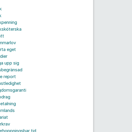
k
k
kpenning
ksköterska
tt
mmarlov
rta eget
dier
a upp sig
dsbegränsad
e report
nstledighet
gdomsgaranti
pdrag
etalning
omlands
ariat
rkrav
rhoppningsbar tid