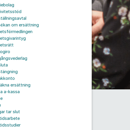
iebolag
ivitetsstöd
tällningsavtal
sökan om ersättning
betsförmedlingen
etsgivarintyg
etsrätt
ogiro
gångsvederlag
luta
stängning
nkkonto
äkna ersättning
ta a-kassa
te
n
ar tar slut
tidsarbete
tidsstudier