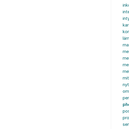
in
int
int
ka
kon
läm
ma
me
me
me
mel
mi
nyt
om
pe
ph
po
pro
se