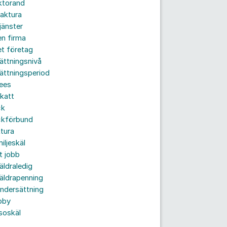
ktorand
aktura
jänster
n firma
t företag
ättningsnivå
ättningsperiod
ees
katt
ck
ckförbund
tura
iljeskäl
t jobb
äldraledig
äldrapenning
ndersättning
bby
soskäl