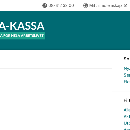
08-412 33 00
Mitt medlemskap
So
Ny
Se
Fl
Fil
All
Akt
Utb