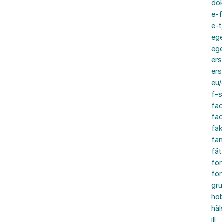
do
e-f
e-t
ege
ege
ers
ers
eu/
f-s
fa
fa
fak
fam
fåt
för
för
gru
ho
häl
ill