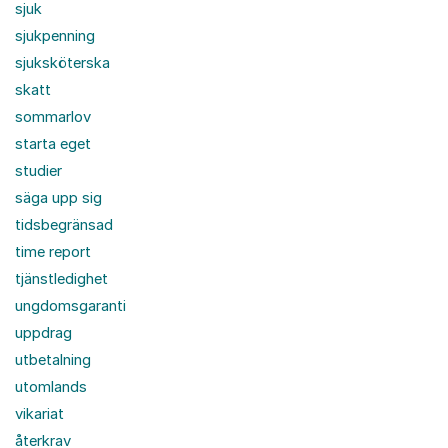
sjuk
sjukpenning
sjuksköterska
skatt
sommarlov
starta eget
studier
säga upp sig
tidsbegränsad
time report
tjänstledighet
ungdomsgaranti
uppdrag
utbetalning
utomlands
vikariat
återkrav