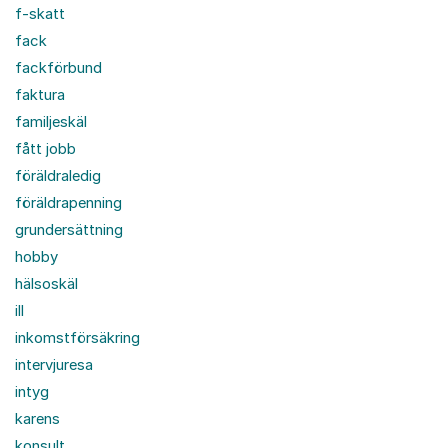
f-skatt
fack
fackförbund
faktura
familjeskäl
fått jobb
föräldraledig
föräldrapenning
grundersättning
hobby
hälsoskäl
ill
inkomstförsäkring
intervjuresa
intyg
karens
konsult