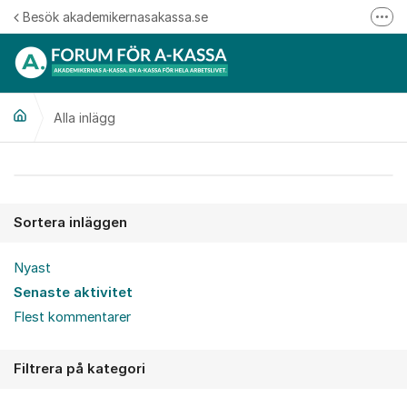
Hoppa till innehåll
Besök akademikernasakassa.se
Fler
08-412 33 00
Mitt medlemskap
Alla inlägg
Följ oss på Linkedin
Följ oss på Instagram
Alla inlägg
Sortera inläggen
Nyast
Senaste aktivitet
Flest kommentarer
Filtrera på kategori