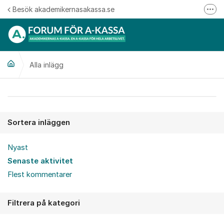
Hoppa till innehåll
Besök akademikernasakassa.se
Fler
08-412 33 00
Mitt medlemskap
Alla inlägg
Följ oss på Linkedin
Följ oss på Instagram
Alla inlägg
Sortera inläggen
Nyast
Senaste aktivitet
Flest kommentarer
Filtrera på kategori