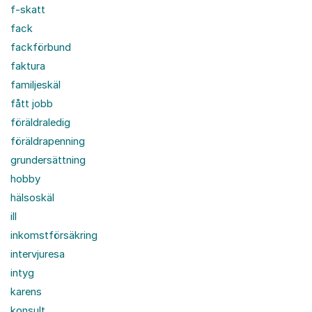
f-skatt
fack
fackförbund
faktura
familjeskäl
fått jobb
föräldraledig
föräldrapenning
grundersättning
hobby
hälsoskäl
ill
inkomstförsäkring
intervjuresa
intyg
karens
konsult