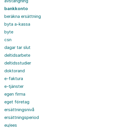
avstängning
bankkonto
beräkna ersättning
byta a-kassa
byte
csn
dagar tar slut
deltidsarbete
deltidsstudier
doktorand
e-faktura
e-tjänster
egen firma
eget företag
ersättningsnivå
ersättningsperiod
eu/ees