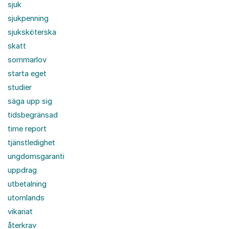
sjuk
sjukpenning
sjuksköterska
skatt
sommarlov
starta eget
studier
säga upp sig
tidsbegränsad
time report
tjänstledighet
ungdomsgaranti
uppdrag
utbetalning
utomlands
vikariat
återkrav