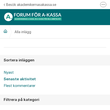
Hoppa till innehåll
Besök akademikernasakassa.se
Fler
08-412 33 00
Mitt medlemskap
Alla inlägg
Följ oss på Linkedin
Följ oss på Instagram
Alla inlägg
Sortera inläggen
Nyast
Senaste aktivitet
Flest kommentarer
Filtrera på kategori