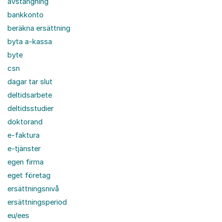
avstängning
bankkonto
beräkna ersättning
byta a-kassa
byte
csn
dagar tar slut
deltidsarbete
deltidsstudier
doktorand
e-faktura
e-tjänster
egen firma
eget företag
ersättningsnivå
ersättningsperiod
eu/ees