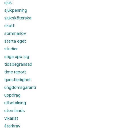
sjuk
sjukpenning
sjuksköterska
skatt
sommarlov
starta eget
studier
säga upp sig
tidsbegränsad
time report
tjänstledighet
ungdomsgaranti
uppdrag
utbetalning
utomlands
vikariat
återkrav