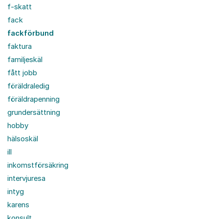
f-skatt
fack
fackförbund
faktura
familjeskäl
fått jobb
föräldraledig
föräldrapenning
grundersättning
hobby
hälsoskäl
ill
inkomstförsäkring
intervjuresa
intyg
karens
konsult