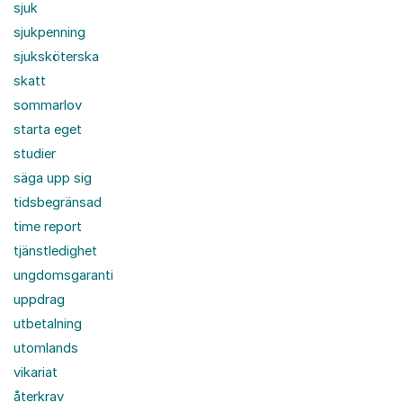
sjuk
sjukpenning
sjuksköterska
skatt
sommarlov
starta eget
studier
säga upp sig
tidsbegränsad
time report
tjänstledighet
ungdomsgaranti
uppdrag
utbetalning
utomlands
vikariat
återkrav