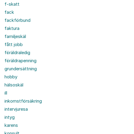
f-skatt
fack
fackförbund
faktura
familjeskäl
fått jobb
föräldraledig
föräldrapenning
grundersättning
hobby
hälsoskäl
ill
inkomstförsäkring
intervjuresa
intyg
karens
konsult