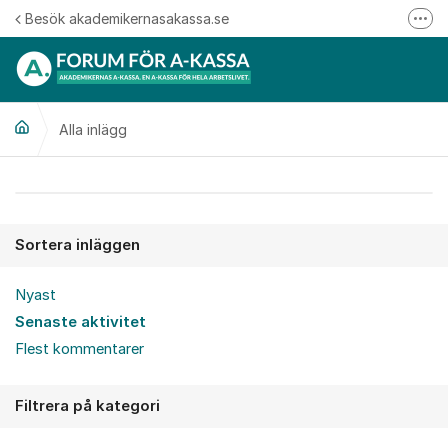
Hoppa till innehåll
Besök akademikernasakassa.se
Fler
08-412 33 00
Mitt medlemskap
Alla inlägg
Följ oss på Linkedin
Följ oss på Instagram
Alla inlägg
Sortera inläggen
Nyast
Senaste aktivitet
Flest kommentarer
Filtrera på kategori