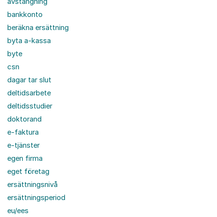
avstängning
bankkonto
beräkna ersättning
byta a-kassa
byte
csn
dagar tar slut
deltidsarbete
deltidsstudier
doktorand
e-faktura
e-tjänster
egen firma
eget företag
ersättningsnivå
ersättningsperiod
eu/ees