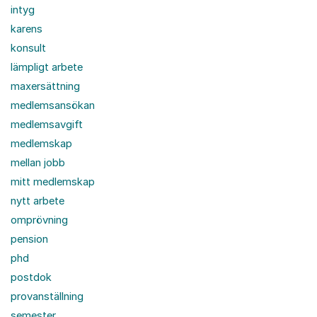
intyg
karens
konsult
lämpligt arbete
maxersättning
medlemsansökan
medlemsavgift
medlemskap
mellan jobb
mitt medlemskap
nytt arbete
omprövning
pension
phd
postdok
provanställning
semester