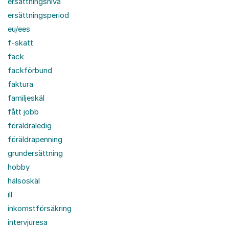
ersättningsnivå
ersättningsperiod
eu/ees
f-skatt
fack
fackförbund
faktura
familjeskäl
fått jobb
föräldraledig
föräldrapenning
grundersättning
hobby
hälsoskäl
ill
inkomstförsäkring
intervjuresa