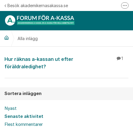
Hoppa till innehåll
Besök akademikernasakassa.se
Fler
08-412 33 00
Mitt medlemskap
Alla inlägg
Följ oss på Linkedin
Följ oss på Instagram
Alla inlägg
Hur räknas a-kassan ut efter
1
föräldraledighet?
Sortera inläggen
Nyast
Senaste aktivitet
Flest kommentarer