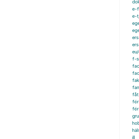
do
e-f
e-t
ege
ege
ers
ers
eu/
f-s
fa
fa
fak
fam
fåt
för
för
gru
ho
häl
ill