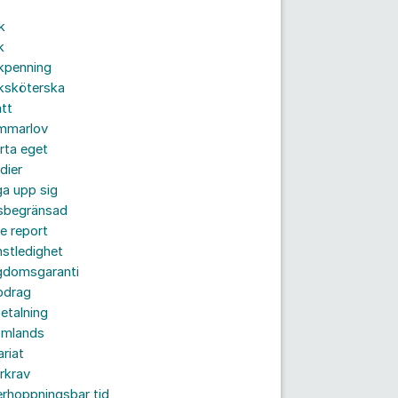
k
k
kpenning
ksköterska
tt
mmarlov
rta eget
dier
a upp sig
dsbegränsad
e report
nstledighet
gdomsgaranti
pdrag
etalning
omlands
ariat
rkrav
rhoppningsbar tid