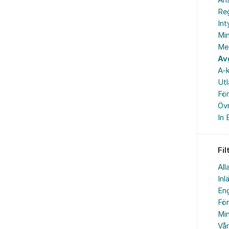
An
Reg
In
Min
Me
Av
A-k
Ut
Fö
Övr
In 
Fil
All
Inl
Eng
Fö
Min
Vå