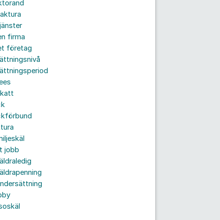
ktorand
aktura
jänster
n firma
t företag
ättningsnivå
ättningsperiod
ees
katt
ck
ckförbund
tura
iljeskäl
t jobb
äldraledig
äldrapenning
ndersättning
bby
soskäl