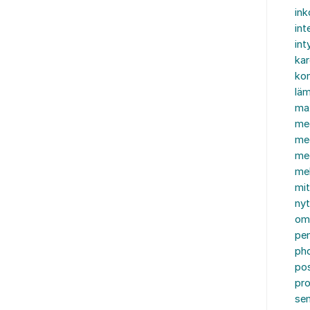
in
int
int
ka
kon
läm
ma
me
me
me
mel
mi
nyt
om
pe
ph
po
pro
se