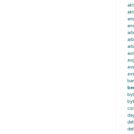
akt
akt
ans
an
ar
arb
arb
aut
av
avs
av
ba
be
by
by
cs
dag
del
del