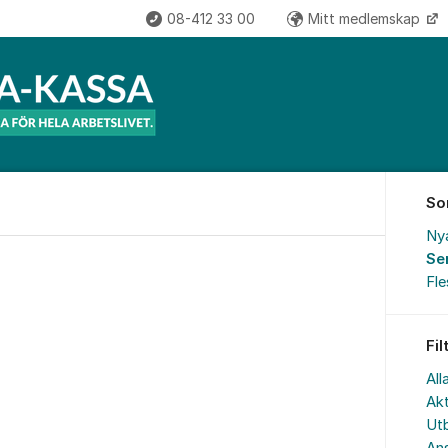
08-412 33 00
Mitt medlemskap
So
Ny
Se
Fl
Fil
All
Akt
Utb