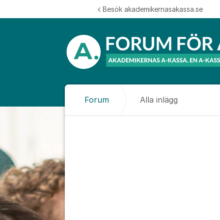
Hoppa till innehåll
Besök akademikernasakassa.se
Forum
Alla inlägg
Alla inlägg