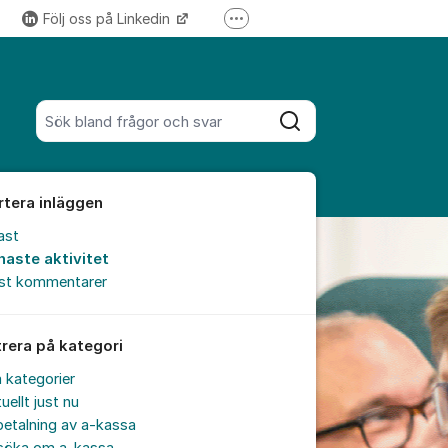
Följ oss på Linkedin
Fler supportlänkar
Följ oss på Instagram
Sök bland alla inlägg
Sök
rtera inläggen
ast
naste aktivitet
est kommentarer
trera på kategori
a kategorier
uellt just nu
etalning av a-kassa