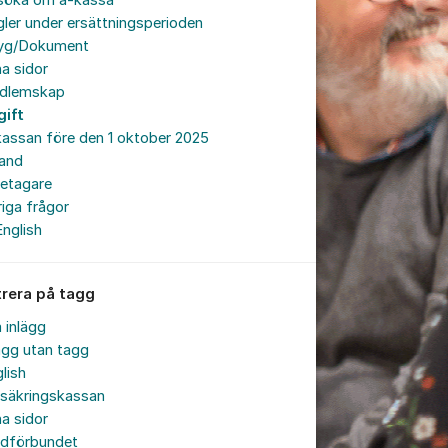
söka om a-kassa
ler under ersättningsperioden
tyg/Dokument
a sidor
dlemskap
gift
assan före den 1 oktober 2025
land
retagare
iga frågor
English
trera på tagg
a inlägg
ägg utan tagg
lish
rsäkringskassan
a sidor
rdförbundet