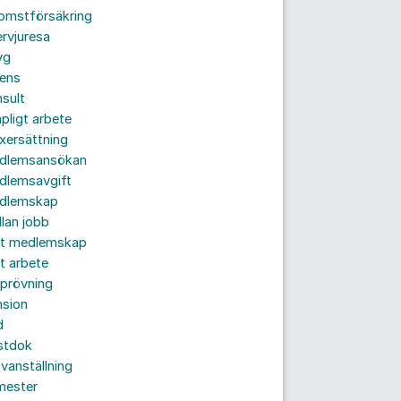
komstförsäkring
ervjuresa
yg
rens
sult
pligt arbete
xersättning
dlemsansökan
dlemsavgift
dlemskap
lan jobb
tt medlemskap
t arbete
prövning
nsion
d
stdok
vanställning
mester