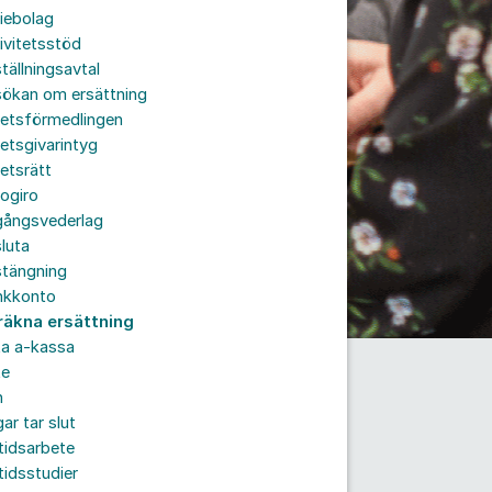
iebolag
ivitetsstöd
tällningsavtal
sökan om ersättning
betsförmedlingen
etsgivarintyg
etsrätt
ogiro
gångsvederlag
luta
stängning
nkkonto
räkna ersättning
ta a-kassa
te
n
ar tar slut
tidsarbete
tidsstudier