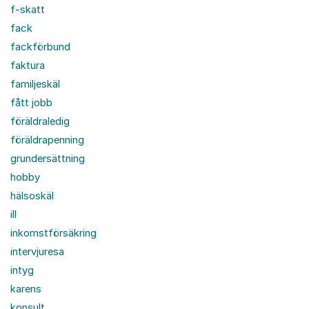
f-skatt
fack
fackförbund
faktura
familjeskäl
fått jobb
föräldraledig
föräldrapenning
grundersättning
hobby
hälsoskäl
ill
inkomstförsäkring
intervjuresa
intyg
karens
konsult