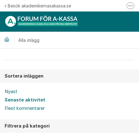
Hoppa till innehåll
Besök akademikernasakassa.se
Fler
08-412 33 00
Mitt medlemskap
Alla inlägg
Följ oss på Linkedin
Följ oss på Instagram
Alla inlägg
Sortera inläggen
Nyast
Senaste aktivitet
Flest kommentarer
Filtrera på kategori