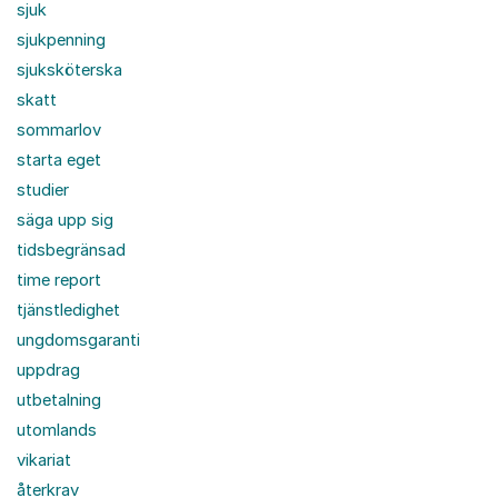
sjuk
sjukpenning
sjuksköterska
skatt
sommarlov
starta eget
studier
säga upp sig
tidsbegränsad
time report
tjänstledighet
ungdomsgaranti
uppdrag
utbetalning
utomlands
vikariat
återkrav