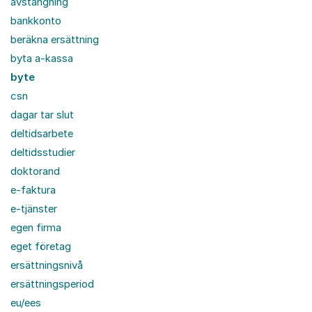
avstängning
bankkonto
beräkna ersättning
byta a-kassa
byte
csn
dagar tar slut
deltidsarbete
deltidsstudier
doktorand
e-faktura
e-tjänster
egen firma
eget företag
ersättningsnivå
ersättningsperiod
eu/ees