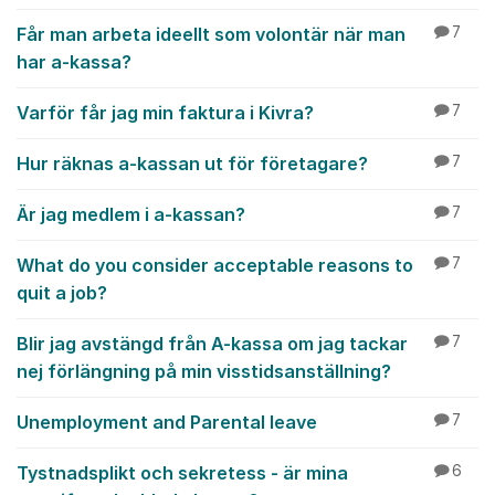
Får man arbeta ideellt som volontär när man
7
har a-kassa?
Varför får jag min faktura i Kivra?
7
Hur räknas a-kassan ut för företagare?
7
Är jag medlem i a-kassan?
7
What do you consider acceptable reasons to
7
quit a job?
Blir jag avstängd från A-kassa om jag tackar
7
nej förlängning på min visstidsanställning?
Unemployment and Parental leave
7
Tystnadsplikt och sekretess - är mina
6