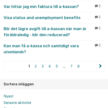
Var hittar jag min faktura till a-kassan?
3
Visa status and unemployment benefits
3
Blir det lägre avgift till a-kassan när man är
3
föräldraledig - blir den reducerad?
Kan man få a-kassa och samtidigt vara
3
utomlands?
1
2
3
4
5
...
7
8
Sortera inläggen
Nyast
Senaste aktivitet