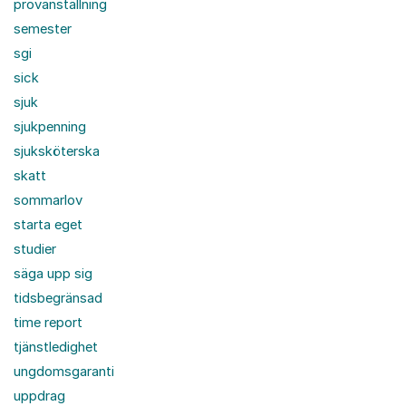
provanställning
semester
sgi
sick
sjuk
sjukpenning
sjuksköterska
skatt
sommarlov
starta eget
studier
säga upp sig
tidsbegränsad
time report
tjänstledighet
ungdomsgaranti
uppdrag