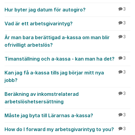
Hur byter jag datum för autogiro?
3
Vad är ett arbetsgivarintyg?
3
Är man bara berättigad a-kassa om man blir
3
ofrivilligt arbetslös?
Timanställning och a-kassa - kan man ha det?
3
Kan jag få a-kassa tills jag börjar mitt nya
3
jobb?
Beräkning av inkomstrelaterad
3
arbetslöshetsersättning
Måste jag byta till Lärarnas a-kassa?
3
How do I forward my arbetsgivarintyg to you?
3