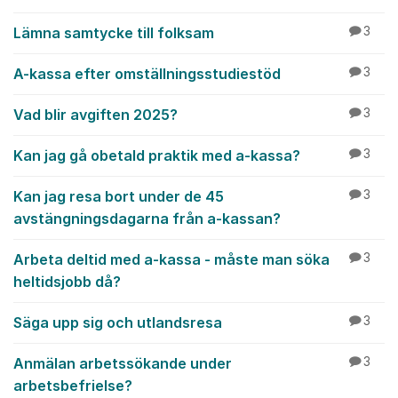
Lämna samtycke till folksam
3
A-kassa efter omställningsstudiestöd
3
Vad blir avgiften 2025?
3
Kan jag gå obetald praktik med a-kassa?
3
Kan jag resa bort under de 45
3
avstängningsdagarna från a-kassan?
Arbeta deltid med a-kassa - måste man söka
3
heltidsjobb då?
Säga upp sig och utlandsresa
3
Anmälan arbetssökande under
3
arbetsbefrielse?