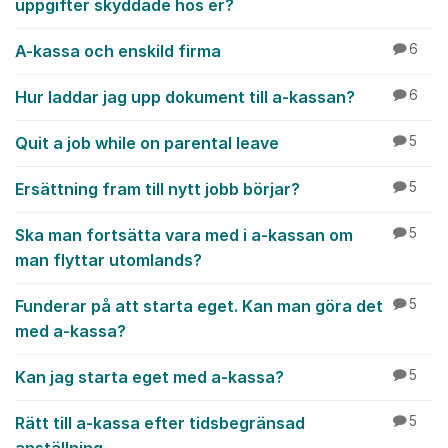
uppgifter skyddade hos er?
A-kassa och enskild firma
6
Hur laddar jag upp dokument till a-kassan?
6
Quit a job while on parental leave
5
Ersättning fram till nytt jobb börjar?
5
Ska man fortsätta vara med i a-kassan om
5
man flyttar utomlands?
Funderar på att starta eget. Kan man göra det
5
med a-kassa?
Kan jag starta eget med a-kassa?
5
Rätt till a-kassa efter tidsbegränsad
5