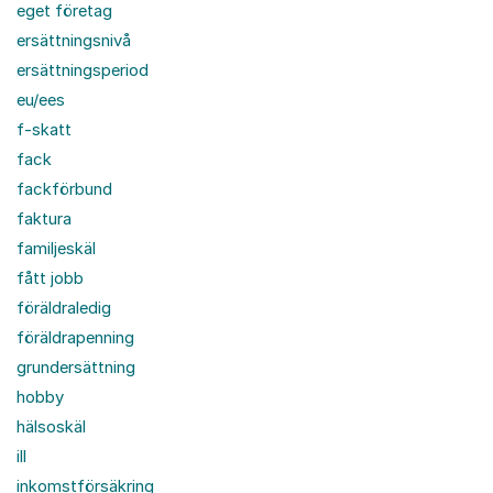
eget företag
ersättningsnivå
ersättningsperiod
eu/ees
f-skatt
fack
fackförbund
faktura
familjeskäl
fått jobb
föräldraledig
föräldrapenning
grundersättning
hobby
hälsoskäl
ill
inkomstförsäkring