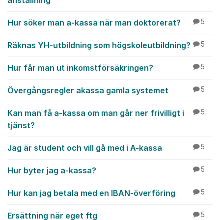
anställning
Hur söker man a-kassa när man doktorerat?
5
Räknas YH-utbildning som högskoleutbildning?
5
Hur får man ut inkomstförsäkringen?
5
Övergångsregler akassa gamla systemet
5
Kan man få a-kassa om man går ner frivilligt i
5
tjänst?
Jag är student och vill gå med i A-kassa
5
Hur byter jag a-kassa?
5
Hur kan jag betala med en IBAN-överföring
5
Ersättning när eget ftg
5