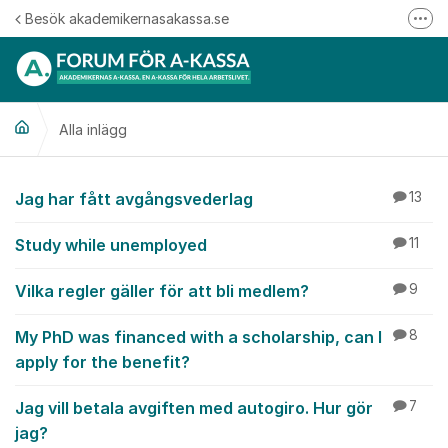
Hoppa till innehåll
Besök akademikernasakassa.se
Fler
08-412 33 00
Mitt medlemskap
Alla inlägg
Följ oss på Linkedin
Följ oss på Instagram
Alla inlägg
Jag har fått avgångsvederlag
13
Study while unemployed
11
Vilka regler gäller för att bli medlem?
9
My PhD was financed with a scholarship, can I
8
apply for the benefit?
Jag vill betala avgiften med autogiro. Hur gör
7
jag?