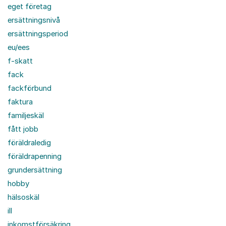
eget företag
ersättningsnivå
ersättningsperiod
eu/ees
f-skatt
fack
fackförbund
faktura
familjeskäl
fått jobb
föräldraledig
föräldrapenning
grundersättning
hobby
hälsoskäl
ill
inkomstförsäkring