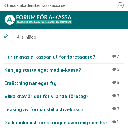
Hoppa till innehåll
Besök akademikernasakassa.se
Fler
08-412 33 00
Mitt medlemskap
Alla inlägg
Följ oss på Linkedin
Följ oss på Instagram
Alla inlägg
Hur räknas a-kassan ut för företagare?
7
Kan jag starta eget med a-kassa?
5
Ersättning när eget ftg
5
Vilka krav är det för vilande företag?
3
Leasing av förmånsbil och a-kassa
3
Gäller inkomstförsäkringen även mig som har
1