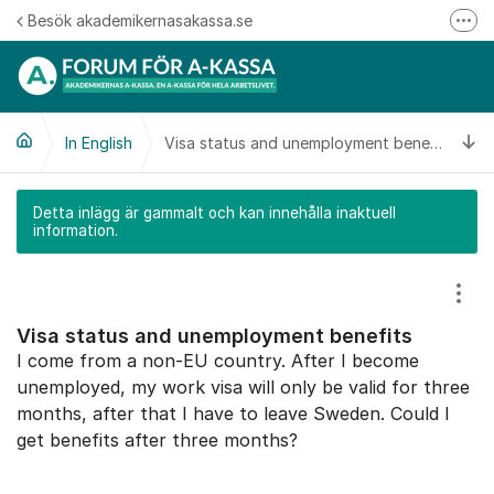
Hoppa till innehåll
Besök akademikernasakassa.se
Fler
08-412 33 00
Mitt medlemskap
Ti
In English
Följ oss på Linkedin
Visa status and unemployment benefits
Följ oss på Instagram
Detta inlägg är gammalt och kan innehålla inaktuell
information.
Visa
Visa status and unemployment benefits
I come from a non-EU country. After I become
unemployed, my work visa will only be valid for three
months, after that I have to leave Sweden. Could I
get benefits after three months?