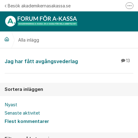
Hoppa till innehåll
Besök akademikernasakassa.se
Fler
08-412 33 00
Mitt medlemskap
Alla inlägg
Följ oss på Linkedin
Följ oss på Instagram
Alla inlägg
Jag har fått avgångsvederlag
13
Sortera inläggen
Nyast
Senaste aktivitet
Flest kommentarer