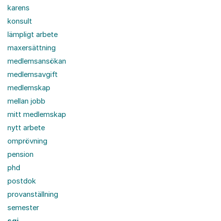
karens
konsult
lämpligt arbete
maxersättning
medlemsansökan
medlemsavgift
medlemskap
mellan jobb
mitt medlemskap
nytt arbete
omprövning
pension
phd
postdok
provanställning
semester
sgi