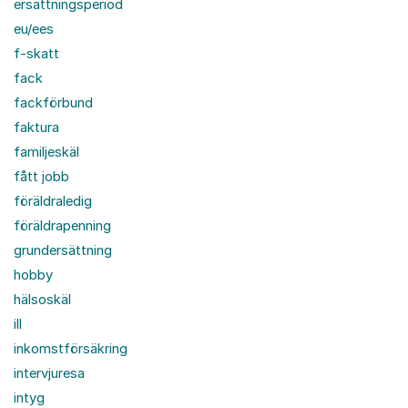
ersättningsperiod
eu/ees
f-skatt
fack
fackförbund
faktura
familjeskäl
fått jobb
föräldraledig
föräldrapenning
grundersättning
hobby
hälsoskäl
ill
inkomstförsäkring
intervjuresa
intyg