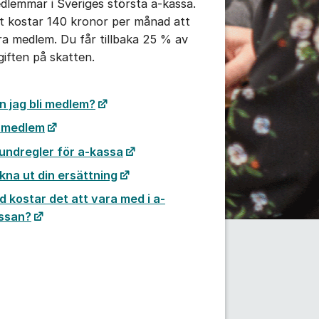
dlemmar i Sveriges största a-kassa.
t kostar 140 kronor per månad att
ra medlem. Du får tillbaka 25 % av
giften på skatten.
n jag bli medlem?
i medlem
undregler för a-kassa
kna ut din ersättning
d kostar det att vara med i a-
ssan?
tällningar för inlägg/kommentar