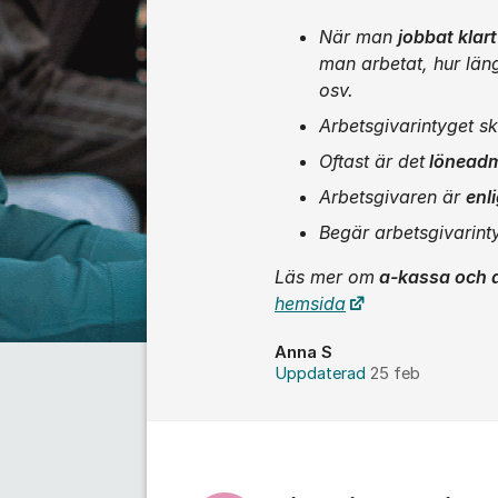
När man
jobbat klart
man arbetat, hur län
osv.
Arbetsgivarintyget s
Oftast är det
löneadm
Arbetsgivaren är
enli
Begär arbetsgivarint
Läs mer om
a-kassa och a
hemsida
Anna S
Uppdaterad
25 feb