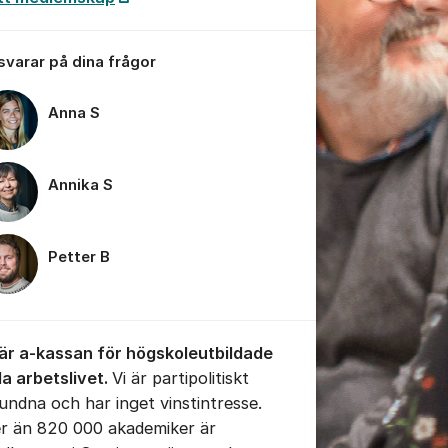
 svarar på dina frågor
Anna S
tällningar för inlägg/kommentar
Annika S
Petter B
 är a-kassan för högskoleutbildade
la arbetslivet.
Vi är partipolitiskt
undna och har inget vinstintresse.
er än 820 000 akademiker är