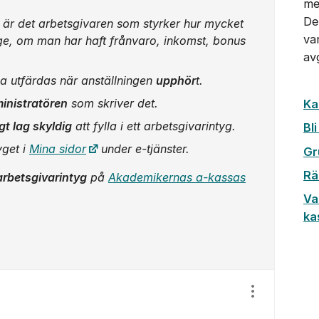
me
De
är det arbetsgivaren som styrker hur mycket
va
ge, om man har haft frånvaro, inkomst, bonus
av
ka utfärdas när anställningen
upphör
t.
inistratören
som skriver det.
Ka
gt lag skyldig
att fylla i ett arbetsgivarintyg.
Bl
yget i
Mina sidor
under e-tjänster.
Gr
Rä
rbetsgivarintyg
på
Akademikernas a-kassas
Va
ka
Visa/dölj ins