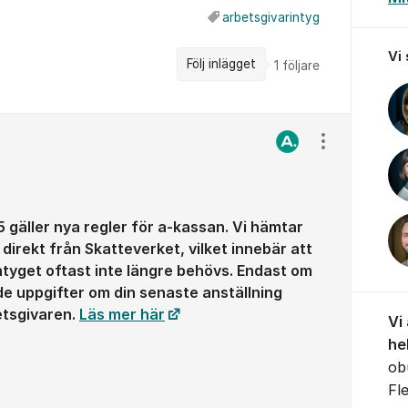
arbetsgivarintyg
Vi
Följ inlägget
1
följare
Visa/dölj ins
 gäller nya regler för a‑kassan. Vi hämtar
direkt från Skatteverket, vilket innebär att
ntyget oftast inte längre behövs. Endast om
e uppgifter om din senaste anställning
betsgivaren.
Läs mer här
Vi
he
ob
Fl