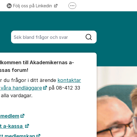
Följ oss på Linkedin
Fler supportlänkar
Följ oss på Instagram
Sök bland alla inlägg
Sök
umet
lkommen till Akademikernas a-
te kommentaren
ssas forum!
r du frågor i ditt ärende
kontaktar
ällningar för inlägg/kommentar
 våra handläggare
på 08-412 33
 alla vardagar.
i medlem
t a-kassa
tt medlemskap