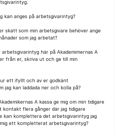
sgivarintyg.
ing kan anges på arbetsgivarintyg?
fter skatt som min arbetsgivare behöver ange
månader som jag arbetat?
för arbetsgivarintyg här på Akademimernas A
r från er, skriva ut och ge till min
ur ett ifyllt och av er godkänt
om jag kan laddada ner och kolla på?
å Akademikernas A kassa ge mig om min tidigare
t kontakt flera gånger där jag tidigare
 kan komplettera det arbetsgivarintyg jag
 mig ett kompletterat arbetsgivarintyg?