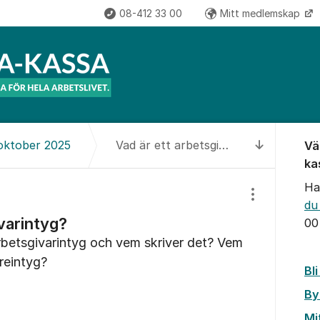
08-412 33 00
Mitt medlemskap
Om for
 oktober 2025
Vad är ett arbetsgivarintyg?
Vä
Till senas
ka
Ha
Visa/dölj inst
du
varintyg?
00
betsgivarintyg och vem skriver det? Vem
reintyg?
Bl
By
Mi