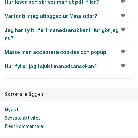
Hur läser och skriver man ut pdf-filer?
1
Varför blir jag utloggad ur Mina sidor?
1
Jag har fyllt i fel i månadsansökan! Hur gör jag
1
nu?
Måste man acceptera cookies och popup
1
Hur fyller jag i sjuk i månadsansökan?
1
Sortera inläggen
Nyast
Senaste aktivitet
Flest kommentarer