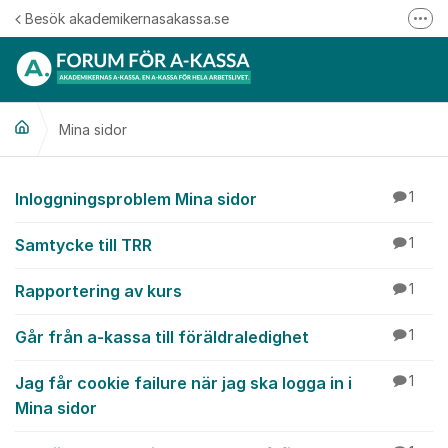
Hoppa till innehåll
Besök akademikernasakassa.se
Fler
08-412 33 00
Mitt medlemskap
Mina sidor
Följ oss på Linkedin
Följ oss på Instagram
Mina sidor
Inloggningsproblem Mina sidor
1
Samtycke till TRR
1
Rapportering av kurs
1
Går från a-kassa till föräldraledighet
1
Jag får cookie failure när jag ska logga in i
1
Mina sidor