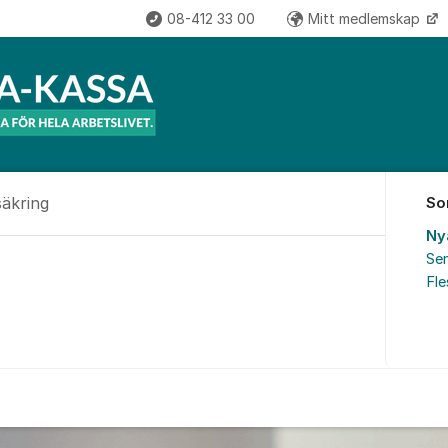
08-412 33 00
Mitt medlemskap
säkring
So
Ny
Sen
hetsförsäkring
Fl