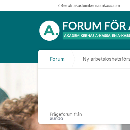
Hoppa till innehåll
Besök akademikernasakassa.se
Forum
Ny arbetslöshetsför
Ny arbetslös
Frågeforum från