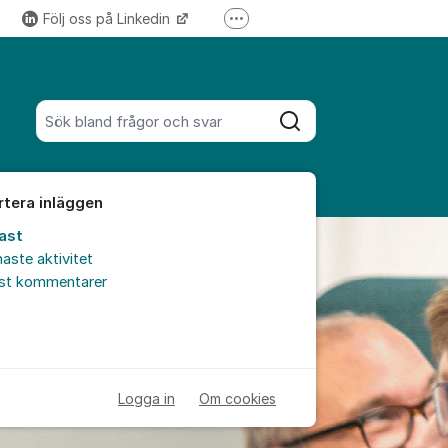
Följ oss på Linkedin
Fler supportlänkar
Följ oss på Instagram
Sök bland alla inlägg
Sök
rtera inläggen
ast
aste aktivitet
est kommentarer
Logga in
Om cookies