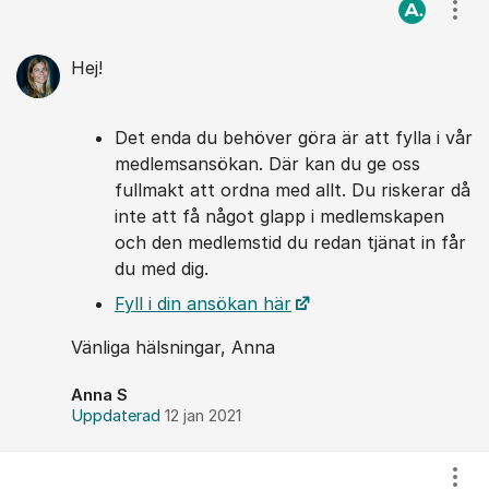
Kommentarer
Visa
Hej!
Det enda du behöver göra är att fylla i vår
medlemsansökan. Där kan du ge oss
fullmakt att ordna med allt. Du riskerar då
inte att få något glapp i medlemskapen
och den medlemstid du redan tjänat in får
du med dig.
Fyll i din ansökan här
Vänliga hälsningar, Anna
Anna S
Uppdaterad
12 jan 2021
Visa