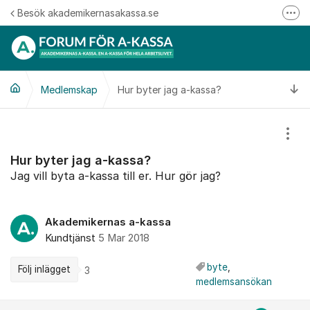
Hoppa till innehåll
Besök akademikernasakassa.se
Fler
08-412 33 00
Mitt medlemskap
Ti
Medlemskap
Hur byter jag a-kassa?
Följ oss på Linkedin
Följ oss på Instagram
Visa
Hur byter jag a-kassa?
Jag vill byta a-kassa till er. Hur gör jag?
Akademikernas a-kassa
Kundtjänst
5 Mar 2018
byte
,
Följ inlägget
3
medlemsansökan