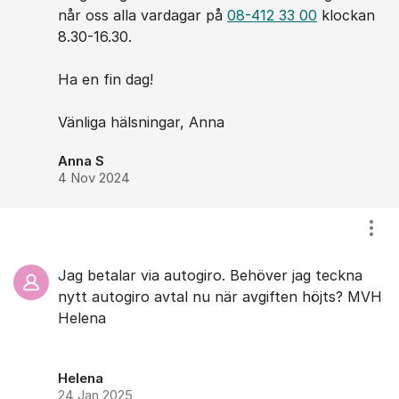
når oss alla vardagar på
08-412 33 00
klockan
8.30-16.30.
Ha en fin dag!
Vänliga hälsningar, Anna
Anna S
4 Nov 2024
Visa
Jag betalar via autogiro. Behöver jag teckna
nytt autogiro avtal nu när avgiften höjts? MVH
Helena
Helena
24 Jan 2025