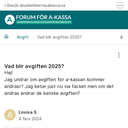
Hoppa till innehåll
Besök akademikernasakassa.se
Fler
08-412 33 00
Mitt medlemskap
Ti
Avgift
Vad blir avgiften 2025?
Följ oss på Linkedin
Följ oss på Instagram
Visa
Vad blir avgiften 2025?
Hej!
Jag undrar om avgiften för a-kassan kommer
ändrasr? Jag betar just nu via facket men om det
ändras ändrar de kanske avgiften?
Lovisa S
4 Nov 2024