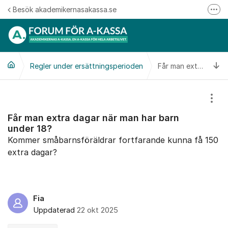
Hoppa till innehåll
Besök akademikernasakassa.se
Fler
08-412 33 00
Mitt medlemskap
Ti
Regler under ersättningsperioden
Följ oss på Linkedin
Får man extra dagar när man har barn under 18?
Följ oss på Instagram
Visa
Får man extra dagar när man har barn
under 18?
Kommer småbarnsföräldrar fortfarande kunna få 150
extra dagar?
Fia
Uppdaterad
22 okt 2025