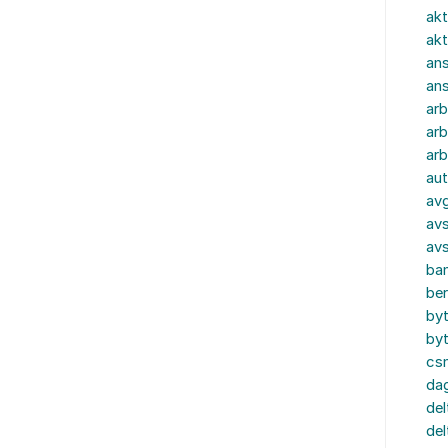
akt
akt
ans
an
ar
arb
arb
aut
av
avs
av
ba
ber
by
by
cs
dag
del
del