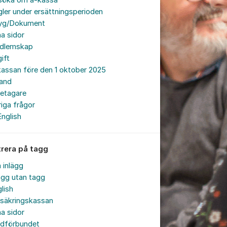
söka om a-kassa
ler under ersättningsperioden
tyg/Dokument
a sidor
dlemskap
ift
assan före den 1 oktober 2025
land
retagare
iga frågor
English
trera på tagg
a inlägg
ägg utan tagg
lish
rsäkringskassan
a sidor
rdförbundet