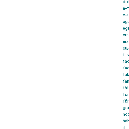
do
e-f
e-t
ege
ege
ers
ers
eu/
f-s
fa
fa
fak
fam
fåt
för
för
gru
ho
häl
ill