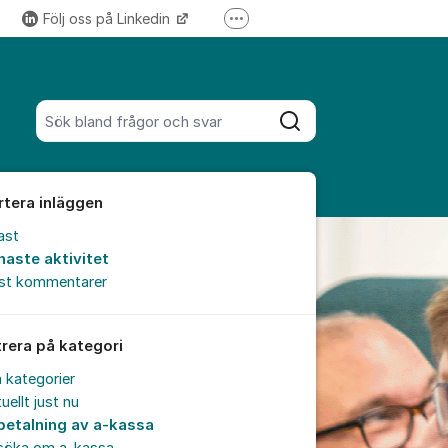
Följ oss på Linkedin
Fler supportlänkar
Följ oss på Instagram
Sök bland alla inlägg
Sök
rtera inläggen
ast
naste aktivitet
est kommentarer
trera på kategori
a kategorier
uellt just nu
betalning av a-kassa