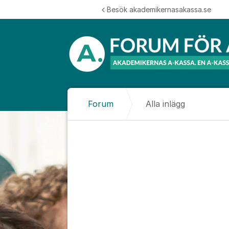
Hoppa till innehåll
Besök akademikernasakassa.se
Forum
Alla inlägg
Alla inlägg