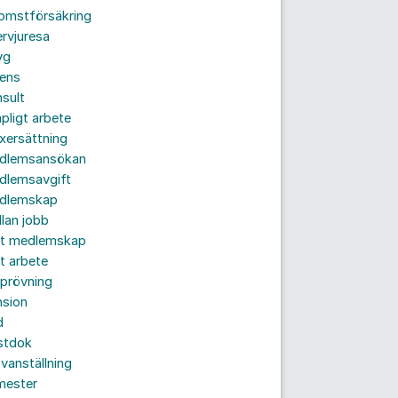
komstförsäkring
ervjuresa
yg
rens
sult
pligt arbete
xersättning
dlemsansökan
dlemsavgift
dlemskap
lan jobb
tt medlemskap
t arbete
prövning
nsion
d
stdok
vanställning
mester