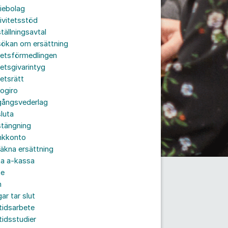
iebolag
ivitetsstöd
tällningsavtal
sökan om ersättning
betsförmedlingen
etsgivarintyg
etsrätt
ogiro
gångsvederlag
luta
stängning
nkkonto
äkna ersättning
ta a-kassa
te
n
ar tar slut
tidsarbete
tidsstudier