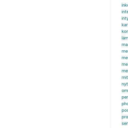
in
int
int
ka
kon
läm
ma
me
me
me
mel
mi
nyt
om
pe
ph
po
pro
se