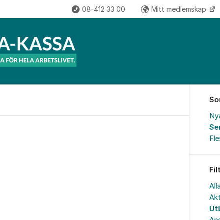
08-412 33 00
Mitt medlemskap
So
Ny
Se
Fl
Fil
All
Akt
Ut