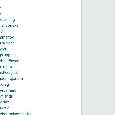
k
k
kpenning
ksköterska
tt
mmarlov
rta eget
dier
a upp sig
dsbegränsad
e report
nstledighet
gdomsgaranti
pdrag
betalning
omlands
ariat
rkrav
rhoppningsbar tid