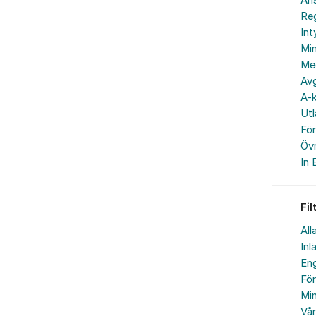
An
Reg
In
Min
Me
Avg
A-k
Ut
Fö
Övr
In 
Fil
All
Inl
Eng
Fö
Min
Vå