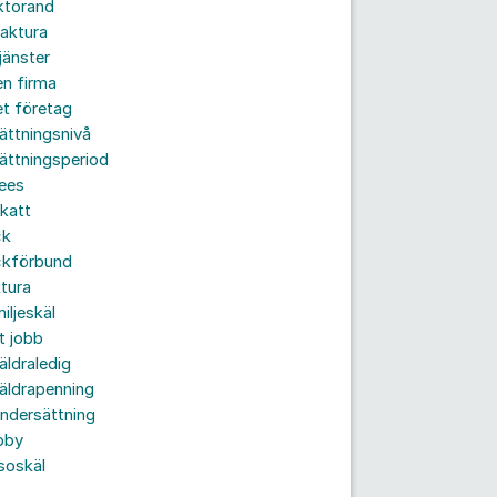
ktorand
aktura
jänster
n firma
t företag
ättningsnivå
ättningsperiod
ees
katt
ck
ckförbund
tura
iljeskäl
t jobb
äldraledig
äldrapenning
ndersättning
bby
soskäl