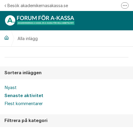
Hoppa till innehåll
Besök akademikernasakassa.se
Fler
08-412 33 00
Mitt medlemskap
Alla inlägg
Följ oss på Linkedin
Följ oss på Instagram
Alla inlägg
Sortera inläggen
Nyast
Senaste aktivitet
Flest kommentarer
Filtrera på kategori