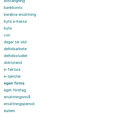
avstängning
bankkonto
beräkna ersättning
byta a-kassa
byte
csn
dagar tar slut
deltidsarbete
deltidsstudier
doktorand
e-faktura
e-tjänster
egen firma
eget företag
ersättningsnivå
ersättningsperiod
eu/ees