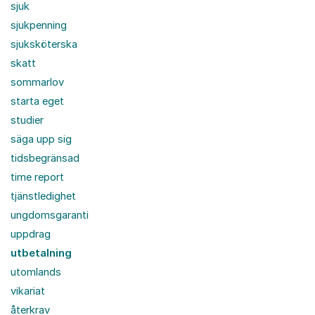
sjuk
sjukpenning
sjuksköterska
skatt
sommarlov
starta eget
studier
säga upp sig
tidsbegränsad
time report
tjänstledighet
ungdomsgaranti
uppdrag
utbetalning
utomlands
vikariat
återkrav