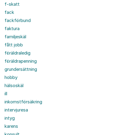
f-skatt
fack
fackförbund
faktura
familjeskäl
fått jobb
föräldraledig
föräldrapenning
grundersättning
hobby
hälsoskäl
ill
inkomstförsäkring
intervjuresa
intyg
karens
konsult