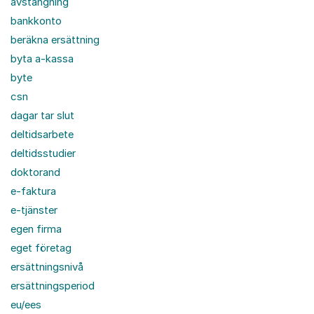
avstängning
bankkonto
beräkna ersättning
byta a-kassa
byte
csn
dagar tar slut
deltidsarbete
deltidsstudier
doktorand
e-faktura
e-tjänster
egen firma
eget företag
ersättningsnivå
ersättningsperiod
eu/ees