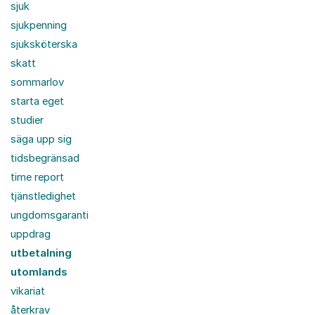
sjuk
sjukpenning
sjuksköterska
skatt
sommarlov
starta eget
studier
säga upp sig
tidsbegränsad
time report
tjänstledighet
ungdomsgaranti
uppdrag
utbetalning
utomlands
vikariat
återkrav