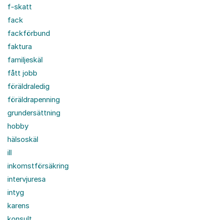
f-skatt
fack
fackförbund
faktura
familjeskäl
fått jobb
föräldraledig
föräldrapenning
grundersättning
hobby
hälsoskäl
ill
inkomstförsäkring
intervjuresa
intyg
karens
konsult