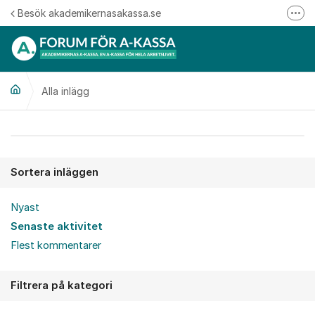
Hoppa till innehåll
Besök akademikernasakassa.se
Fler
08-412 33 00
Mitt medlemskap
Alla inlägg
Följ oss på Linkedin
Följ oss på Instagram
Alla inlägg
Sortera inläggen
Nyast
Senaste aktivitet
Flest kommentarer
Filtrera på kategori