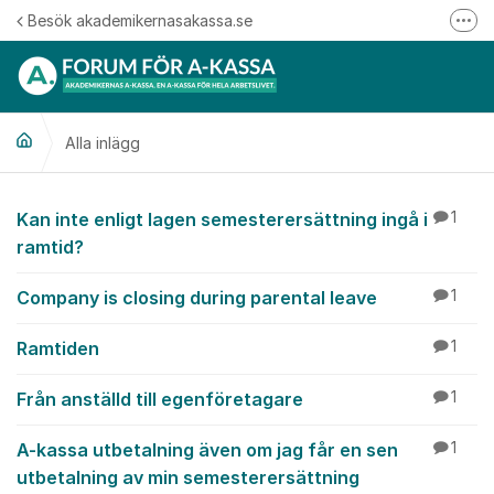
Hoppa till innehåll
Besök akademikernasakassa.se
Fler
08-412 33 00
Mitt medlemskap
Alla inlägg
Följ oss på Linkedin
Följ oss på Instagram
Alla inlägg
Kan inte enligt lagen semesterersättning ingå i
1
ramtid?
Company is closing during parental leave
1
Ramtiden
1
Från anställd till egenföretagare
1
A-kassa utbetalning även om jag får en sen
1
utbetalning av min semesterersättning