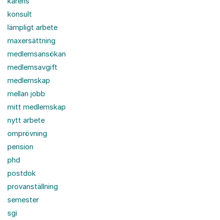
karens
konsult
lämpligt arbete
maxersättning
medlemsansökan
medlemsavgift
medlemskap
mellan jobb
mitt medlemskap
nytt arbete
omprövning
pension
phd
postdok
provanställning
semester
sgi