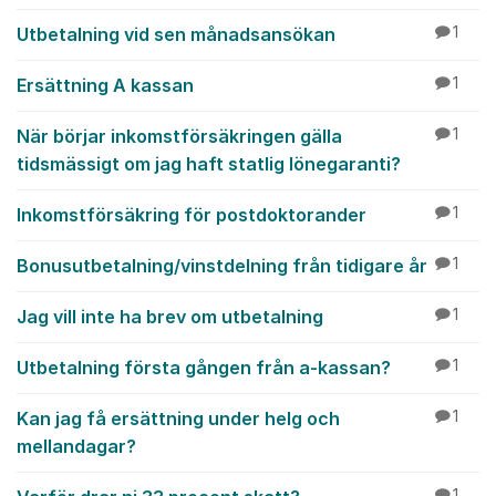
Utbetalning vid sen månadsansökan
1
Ersättning A kassan
1
När börjar inkomstförsäkringen gälla
1
tidsmässigt om jag haft statlig lönegaranti?
Inkomstförsäkring för postdoktorander
1
Bonusutbetalning/vinstdelning från tidigare år
1
Jag vill inte ha brev om utbetalning
1
Utbetalning första gången från a-kassan?
1
Kan jag få ersättning under helg och
1
mellandagar?
1