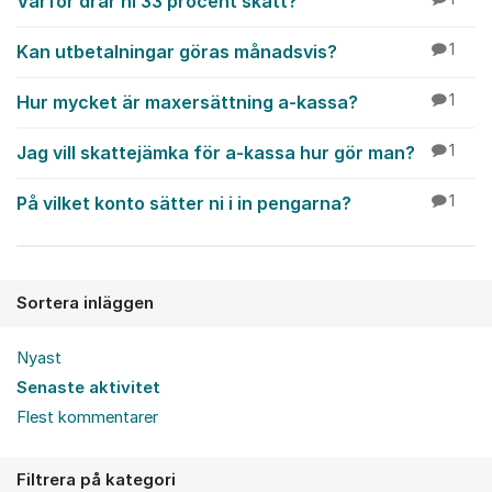
Varför drar ni 33 procent skatt?
Kan utbetalningar göras månadsvis?
1
Hur mycket är maxersättning a-kassa?
1
Jag vill skattejämka för a-kassa hur gör man?
1
På vilket konto sätter ni i in pengarna?
1
Sortera inläggen
Nyast
Senaste aktivitet
Flest kommentarer
Filtrera på kategori