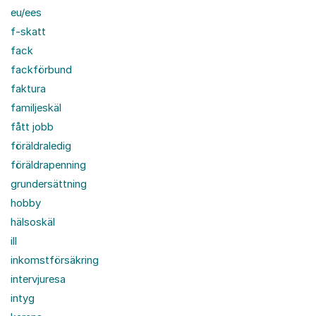
eu/ees
f-skatt
fack
fackförbund
faktura
familjeskäl
fått jobb
föräldraledig
föräldrapenning
grundersättning
hobby
hälsoskäl
ill
inkomstförsäkring
intervjuresa
intyg