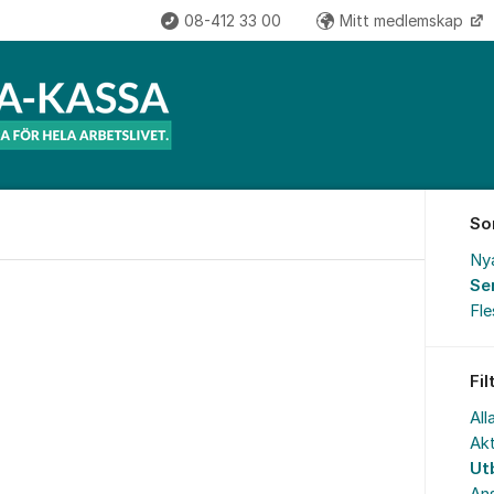
08-412 33 00
Mitt medlemskap
So
Ny
Se
Fl
Fil
All
Akt
Ut