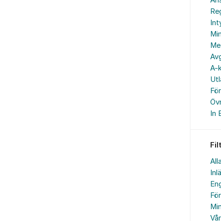
An
Reg
In
Min
Me
Avg
A-k
Ut
Fö
Övr
In 
Fil
All
Inl
Eng
Fö
Min
Vå