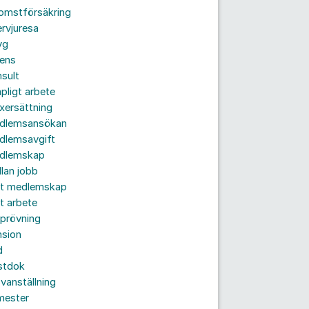
komstförsäkring
ervjuresa
yg
rens
sult
pligt arbete
xersättning
dlemsansökan
dlemsavgift
dlemskap
lan jobb
tt medlemskap
t arbete
prövning
nsion
d
stdok
vanställning
mester