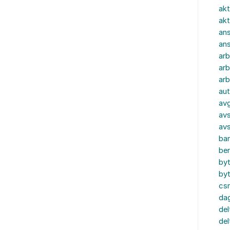
akt
akt
ans
an
ar
arb
arb
aut
av
avs
av
ba
ber
by
by
cs
dag
del
del