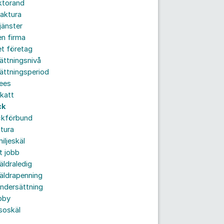
ktorand
aktura
jänster
n firma
t företag
ättningsnivå
ättningsperiod
ees
katt
ck
ckförbund
tura
iljeskäl
t jobb
äldraledig
äldrapenning
ndersättning
bby
soskäl