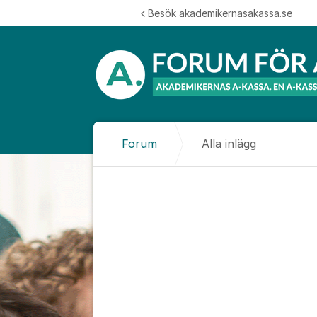
Hoppa till innehåll
Besök akademikernasakassa.se
Forum
Alla inlägg
Alla inlägg