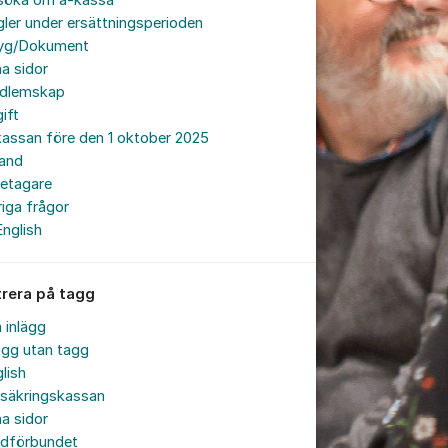
söka om a-kassa
ler under ersättningsperioden
tyg/Dokument
a sidor
dlemskap
ift
assan före den 1 oktober 2025
land
retagare
iga frågor
English
trera på tagg
a inlägg
ägg utan tagg
lish
rsäkringskassan
a sidor
rdförbundet