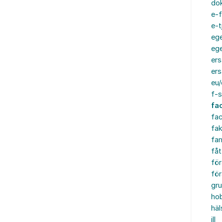
do
e-f
e-t
ege
ege
ers
ers
eu/
f-s
fa
fa
fak
fam
fåt
för
för
gru
ho
häl
ill