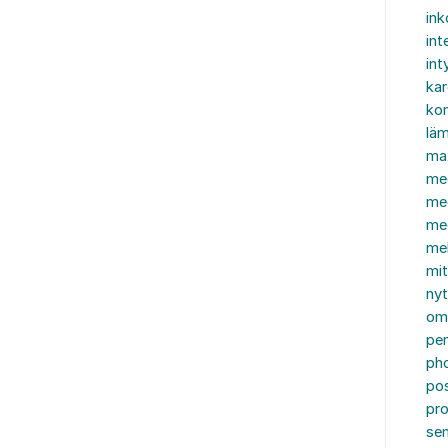
in
int
int
ka
kon
läm
ma
me
me
me
mel
mi
nyt
om
pe
ph
po
pro
se