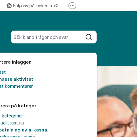
Följ oss på Linkedin
Fler supportlänkar
Följ oss på Instagram
Sök bland alla inlägg
Sök
rtera inläggen
ast
naste aktivitet
est kommentarer
trera på kategori
a kategorier
uellt just nu
betalning av a-kassa