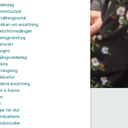
iebolag
ivitetsstöd
tällningsavtal
sökan om ersättning
betsförmedlingen
etsgivarintyg
etsrätt
ogiro
gångsvederlag
luta
stängning
nkkonto
äkna ersättning
ta a-kassa
te
n
ar tar slut
tidsarbete
tidsstudier