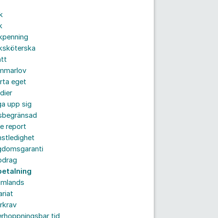
k
k
kpenning
ksköterska
tt
mmarlov
rta eget
dier
a upp sig
dsbegränsad
e report
nstledighet
gdomsgaranti
pdrag
betalning
omlands
ariat
rkrav
rhoppningsbar tid