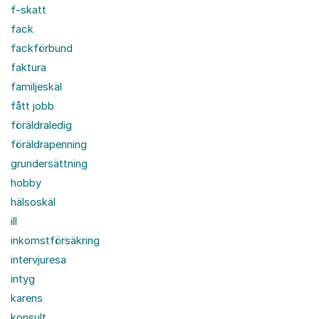
f-skatt
fack
fackförbund
faktura
familjeskäl
fått jobb
föräldraledig
föräldrapenning
grundersättning
hobby
hälsoskäl
ill
inkomstförsäkring
intervjuresa
intyg
karens
konsult