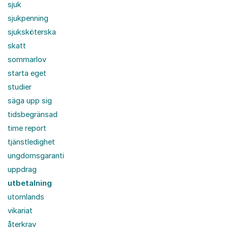
sjuk
sjukpenning
sjuksköterska
skatt
sommarlov
starta eget
studier
säga upp sig
tidsbegränsad
time report
tjänstledighet
ungdomsgaranti
uppdrag
utbetalning
utomlands
vikariat
återkrav