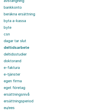
avstängning
bankkonto
beräkna ersättning
byta a-kassa
byte
csn
dagar tar slut
deltidsarbete
deltidsstudier
doktorand
e-faktura
e-tjänster
egen firma
eget företag
ersättningsnivå
ersättningsperiod
eu/ees