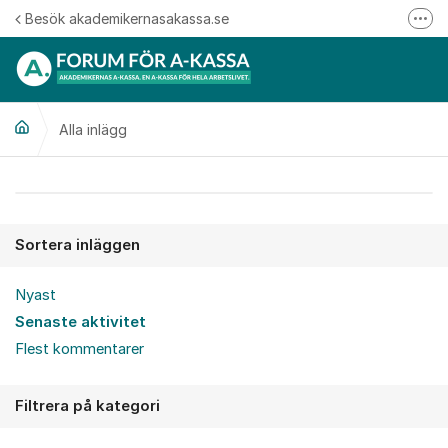
Hoppa till innehåll
Besök akademikernasakassa.se
Fler
08-412 33 00
Mitt medlemskap
Alla inlägg
Följ oss på Linkedin
Följ oss på Instagram
Alla inlägg
Sortera inläggen
Nyast
Senaste aktivitet
Flest kommentarer
Filtrera på kategori