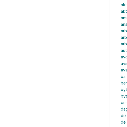
akt
akt
ans
an
ar
arb
arb
aut
av
avs
av
ba
ber
by
by
cs
dag
del
del