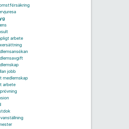
komstförsäkring
ervjuresa
tyg
rens
sult
pligt arbete
xersättning
dlemsansökan
dlemsavgift
dlemskap
lan jobb
tt medlemskap
t arbete
prövning
nsion
d
stdok
vanställning
mester