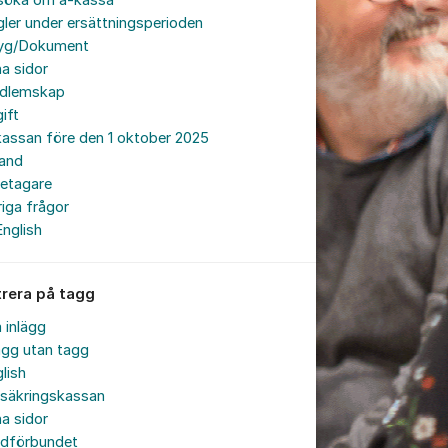
söka om a-kassa
ler under ersättningsperioden
tyg/Dokument
a sidor
dlemskap
ift
assan före den 1 oktober 2025
land
retagare
iga frågor
English
trera på tagg
a inlägg
ägg utan tagg
lish
rsäkringskassan
a sidor
rdförbundet