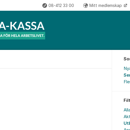
08-412 33 00
Mitt medlemskap
So
Ny
Se
Fl
Fil
All
Akt
Ut