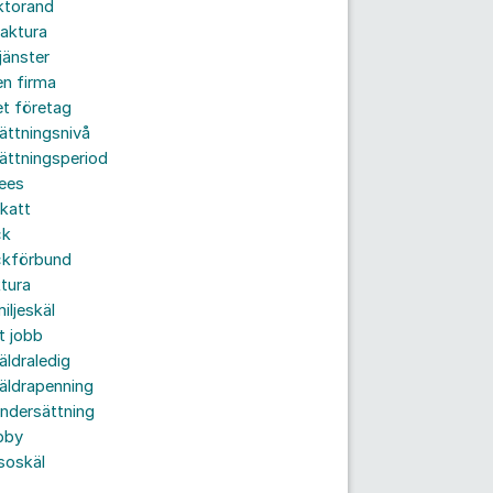
ktorand
aktura
jänster
n firma
t företag
ättningsnivå
ättningsperiod
ees
katt
ck
ckförbund
tura
iljeskäl
t jobb
äldraledig
äldrapenning
ndersättning
bby
soskäl