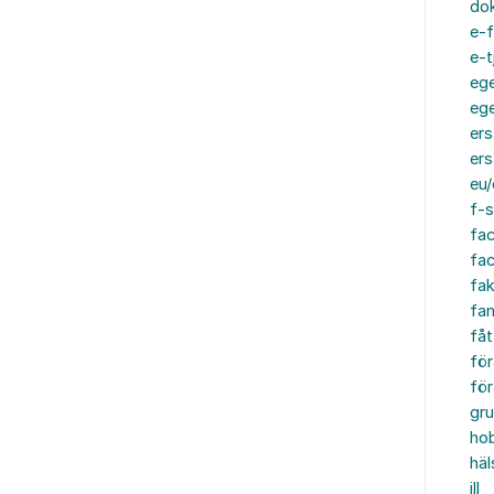
do
e-f
e-t
ege
ege
ers
ers
eu/
f-s
fa
fa
fak
fam
fåt
för
för
gru
ho
häl
ill