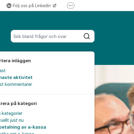
Följ oss på Linkedin
Fler supportlänkar
Följ oss på Instagram
Sök bland alla inlägg
Sök
rtera inläggen
ast
naste aktivitet
est kommentarer
trera på kategori
a kategorier
uellt just nu
betalning av a-kassa