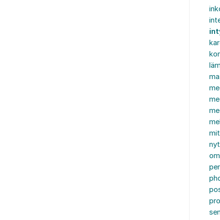
in
int
in
ka
kon
läm
ma
me
me
me
mel
mi
nyt
om
pe
ph
po
pro
se