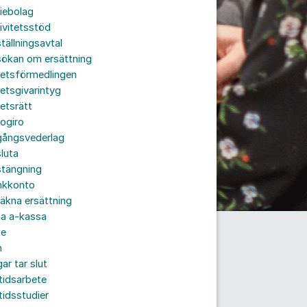
iebolag
ivitetsstöd
tällningsavtal
sökan om ersättning
betsförmedlingen
etsgivarintyg
etsrätt
ogiro
gångsvederlag
luta
stängning
nkkonto
äkna ersättning
ta a-kassa
te
n
ar tar slut
tidsarbete
tidsstudier