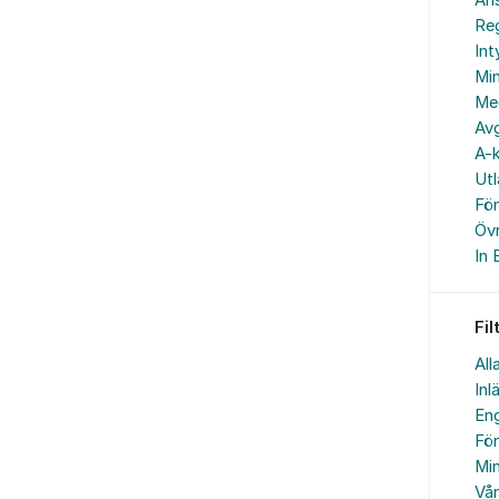
An
Reg
In
Min
Me
Avg
A-k
Ut
Fö
Övr
In 
Fil
All
Inl
Eng
Fö
Min
Vå