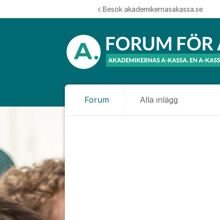
Hoppa till innehåll
Besök akademikernasakassa.se
Forum
Alla inlägg
Alla inlägg