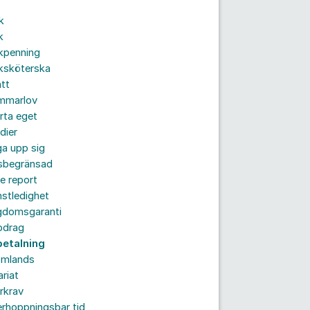
k
k
kpenning
ksköterska
tt
mmarlov
rta eget
dier
a upp sig
dsbegränsad
e report
nstledighet
gdomsgaranti
pdrag
betalning
omlands
ariat
rkrav
rhoppningsbar tid