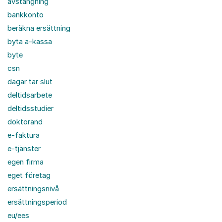
avstängning
bankkonto
beräkna ersättning
byta a-kassa
byte
csn
dagar tar slut
deltidsarbete
deltidsstudier
doktorand
e-faktura
e-tjänster
egen firma
eget företag
ersättningsnivå
ersättningsperiod
eu/ees