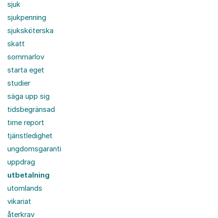
sjuk
sjukpenning
sjuksköterska
skatt
sommarlov
starta eget
studier
säga upp sig
tidsbegränsad
time report
tjänstledighet
ungdomsgaranti
uppdrag
utbetalning
utomlands
vikariat
återkrav