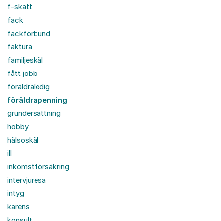
f-skatt
fack
fackförbund
faktura
familjeskäl
fått jobb
föräldraledig
föräldrapenning
grundersättning
hobby
hälsoskäl
ill
inkomstförsäkring
intervjuresa
intyg
karens
konsult