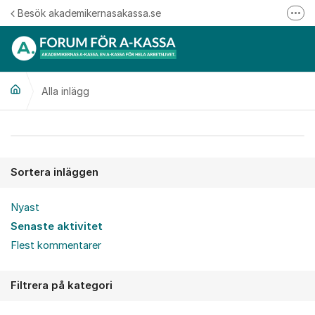
Hoppa till innehåll
Besök akademikernasakassa.se
Fler
08-412 33 00
Mitt medlemskap
Alla inlägg
Följ oss på Linkedin
Följ oss på Instagram
Alla inlägg
Sortera inläggen
Nyast
Senaste aktivitet
Flest kommentarer
Filtrera på kategori