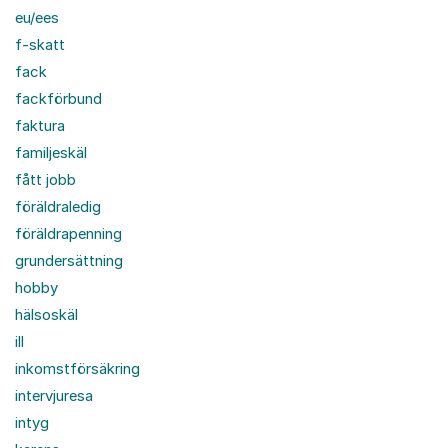
eu/ees
f-skatt
fack
fackförbund
faktura
familjeskäl
fått jobb
föräldraledig
föräldrapenning
grundersättning
hobby
hälsoskäl
ill
inkomstförsäkring
intervjuresa
intyg