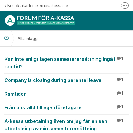
Hoppa till innehåll
Besök akademikernasakassa.se
Fler
08-412 33 00
Mitt medlemskap
Alla inlägg
Följ oss på Linkedin
Följ oss på Instagram
Alla inlägg
Kan inte enligt lagen semesterersättning ingå i
1
ramtid?
Company is closing during parental leave
1
Ramtiden
1
Från anställd till egenföretagare
1
A-kassa utbetalning även om jag får en sen
1
utbetalning av min semesterersättning