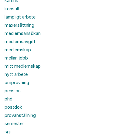
karens
konsult
lämpligt arbete
maxersättning
medlemsansökan
medlemsavgift
medlemskap
mellan jobb
mitt medlemskap
nytt arbete
omprövning
pension
phd
postdok
provanställning
semester
sgi