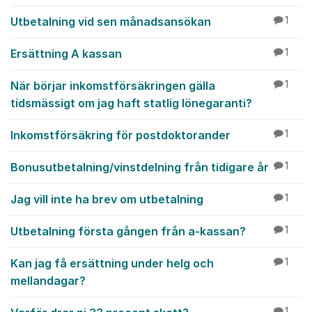
Utbetalning vid sen månadsansökan
1
Ersättning A kassan
1
När börjar inkomstförsäkringen gälla
1
tidsmässigt om jag haft statlig lönegaranti?
Inkomstförsäkring för postdoktorander
1
Bonusutbetalning/vinstdelning från tidigare år
1
Jag vill inte ha brev om utbetalning
1
Utbetalning första gången från a-kassan?
1
Kan jag få ersättning under helg och
1
mellandagar?
1