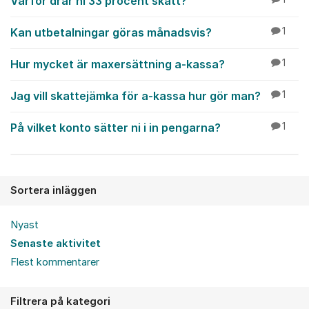
Varför drar ni 33 procent skatt?
Kan utbetalningar göras månadsvis?
1
Hur mycket är maxersättning a-kassa?
1
Jag vill skattejämka för a-kassa hur gör man?
1
På vilket konto sätter ni i in pengarna?
1
Sortera inläggen
Nyast
Senaste aktivitet
Flest kommentarer
Filtrera på kategori