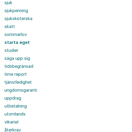
sjuk
sjukpenning
sjuksköterska
skatt
sommarlov
starta eget
studier
säga upp sig
tidsbegränsad
time report
tjänstledighet
ungdomsgaranti
uppdrag
utbetalning
utomlands
vikariat
återkrav