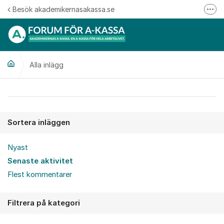
Hoppa till innehåll
Besök akademikernasakassa.se
Fler
08-412 33 00
Mitt medlemskap
Alla inlägg
Följ oss på Linkedin
Följ oss på Instagram
Alla inlägg
Sortera inläggen
Nyast
Senaste aktivitet
Flest kommentarer
Filtrera på kategori