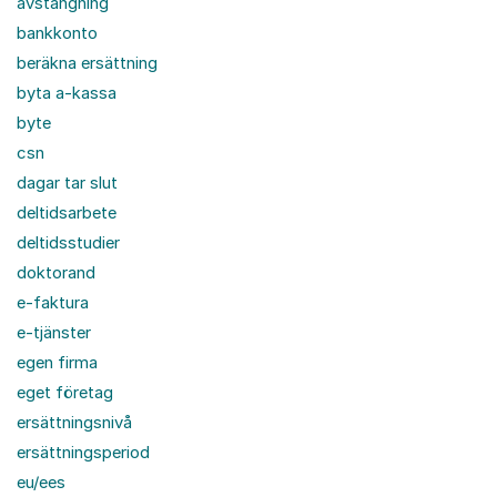
avstängning
bankkonto
beräkna ersättning
byta a-kassa
byte
csn
dagar tar slut
deltidsarbete
deltidsstudier
doktorand
e-faktura
e-tjänster
egen firma
eget företag
ersättningsnivå
ersättningsperiod
eu/ees