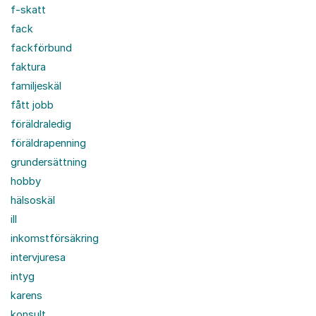
f-skatt
fack
fackförbund
faktura
familjeskäl
fått jobb
föräldraledig
föräldrapenning
grundersättning
hobby
hälsoskäl
ill
inkomstförsäkring
intervjuresa
intyg
karens
konsult