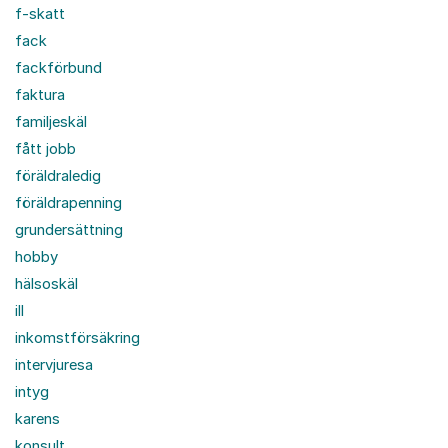
f-skatt
fack
fackförbund
faktura
familjeskäl
fått jobb
föräldraledig
föräldrapenning
grundersättning
hobby
hälsoskäl
ill
inkomstförsäkring
intervjuresa
intyg
karens
konsult