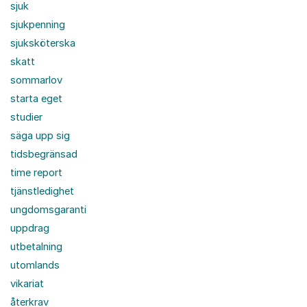
sjuk
sjukpenning
sjuksköterska
skatt
sommarlov
starta eget
studier
säga upp sig
tidsbegränsad
time report
tjänstledighet
ungdomsgaranti
uppdrag
utbetalning
utomlands
vikariat
återkrav