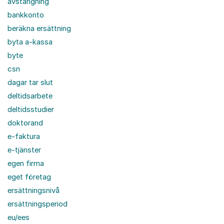
avstängning
bankkonto
beräkna ersättning
byta a-kassa
byte
csn
dagar tar slut
deltidsarbete
deltidsstudier
doktorand
e-faktura
e-tjänster
egen firma
eget företag
ersättningsnivå
ersättningsperiod
eu/ees