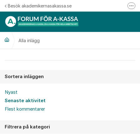
Hoppa till innehåll
Besök akademikernasakassa.se
Fler
08-412 33 00
Mitt medlemskap
Alla inlägg
Följ oss på Linkedin
Följ oss på Instagram
Alla inlägg
Sortera inläggen
Nyast
Senaste aktivitet
Flest kommentarer
Filtrera på kategori