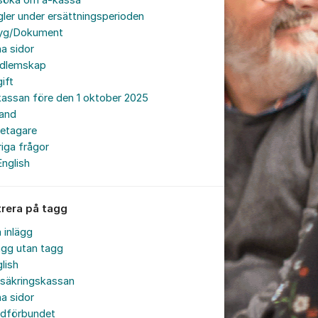
söka om a-kassa
ler under ersättningsperioden
tyg/Dokument
a sidor
dlemskap
ift
assan före den 1 oktober 2025
land
retagare
iga frågor
English
trera på tagg
a inlägg
ägg utan tagg
lish
rsäkringskassan
a sidor
rdförbundet