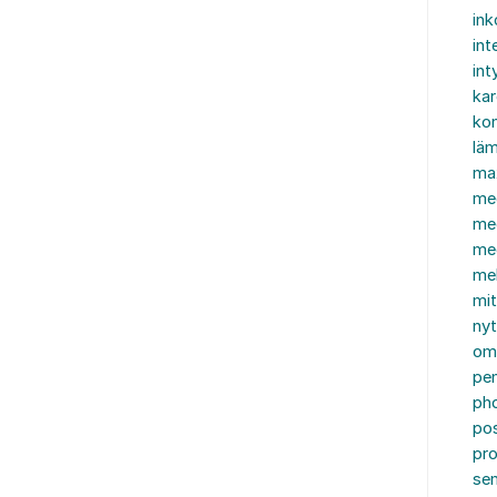
in
int
int
ka
kon
läm
ma
me
me
me
mel
mi
nyt
om
pe
ph
po
pro
se