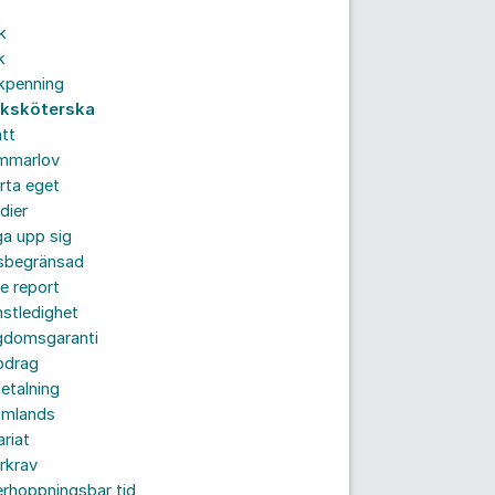
k
k
kpenning
uksköterska
tt
mmarlov
rta eget
dier
a upp sig
dsbegränsad
e report
nstledighet
gdomsgaranti
pdrag
etalning
omlands
ariat
rkrav
rhoppningsbar tid