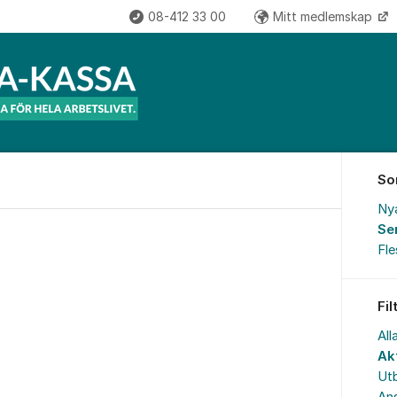
08-412 33 00
Mitt medlemskap
So
Ny
Se
Fl
Fil
All
Akt
Utb