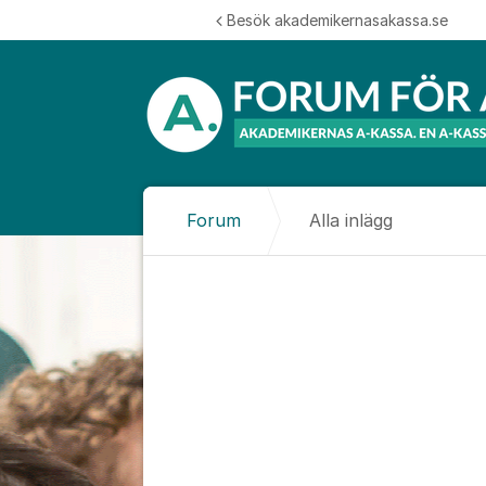
Hoppa till innehåll
Besök akademikernasakassa.se
Forum
Alla inlägg
Alla inlägg