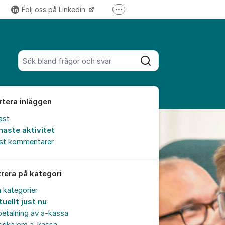
Följ oss på Linkedin
Fler supportlänkar
Följ oss på Instagram
Sök bland alla inlägg
Sök
rtera inläggen
ast
naste aktivitet
est kommentarer
trera på kategori
a kategorier
uellt just nu
etalning av a-kassa