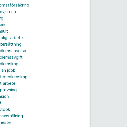
komstförsäkring
ervjuresa
yg
rens
sult
pligt arbete
xersättning
dlemsansökan
dlemsavgift
dlemskap
lan jobb
tt medlemskap
t arbete
prövning
nsion
d
stdok
vanställning
mester