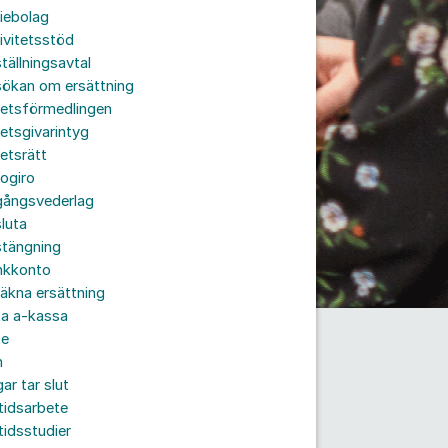
iebolag
ivitetsstöd
tällningsavtal
sökan om ersättning
betsförmedlingen
etsgivarintyg
etsrätt
ogiro
gångsvederlag
luta
stängning
nkkonto
äkna ersättning
ta a-kassa
te
n
ar tar slut
tidsarbete
tidsstudier