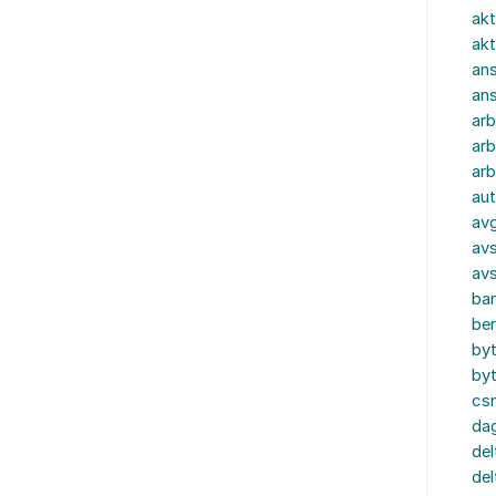
akt
akt
ans
an
ar
arb
arb
aut
av
avs
av
ba
ber
by
by
cs
dag
del
del