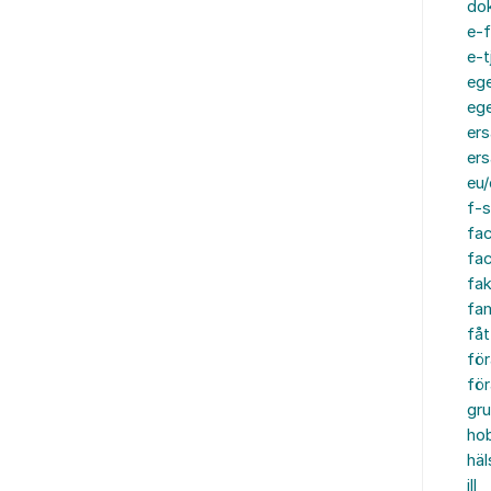
do
e-f
e-t
ege
ege
ers
ers
eu/
f-s
fa
fa
fak
fam
fåt
för
för
gru
ho
häl
ill