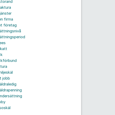
ktorand
aktura
jänster
n firma
t företag
ättningsnivå
ättningsperiod
ees
katt
ck
ckförbund
tura
iljeskäl
t jobb
äldraledig
äldrapenning
ndersättning
bby
soskäl