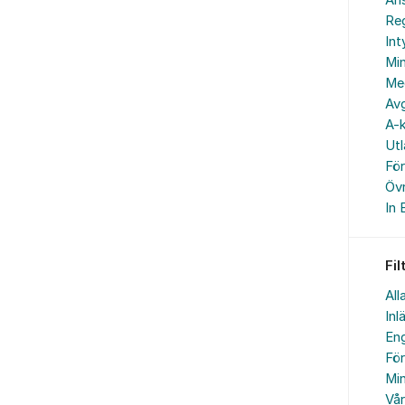
An
Reg
In
Min
Me
Avg
A-k
Ut
Fö
Övr
In 
Fil
All
Inl
Eng
Fö
Min
Vå