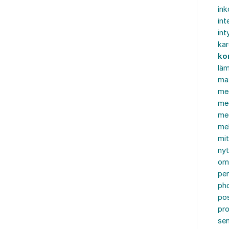
in
int
int
ka
ko
läm
ma
me
me
me
mel
mi
nyt
om
pe
ph
po
pro
se