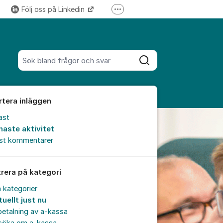
Följ oss på Linkedin
Fler supportlänkar
Följ oss på Instagram
Sök bland alla inlägg
Sök
rtera inläggen
ast
naste aktivitet
est kommentarer
trera på kategori
a kategorier
uellt just nu
etalning av a-kassa