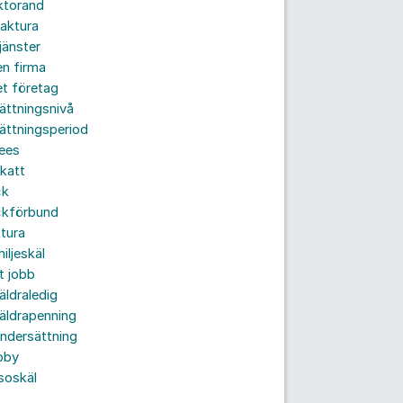
ktorand
aktura
jänster
n firma
t företag
ättningsnivå
ättningsperiod
ees
katt
ck
ckförbund
tura
iljeskäl
t jobb
äldraledig
äldrapenning
ndersättning
bby
soskäl