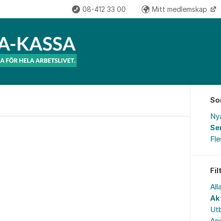
08-412 33 00
Mitt medlemskap
So
Ny
Se
Fl
Fil
All
Akt
Utb