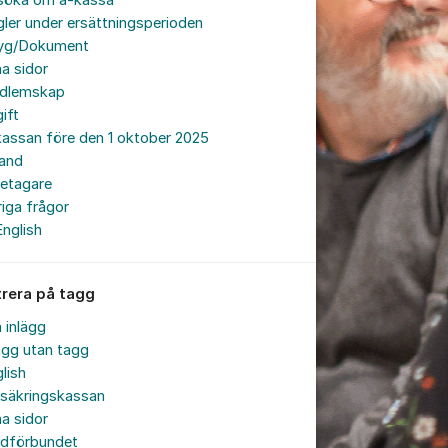
söka om a-kassa
ler under ersättningsperioden
tyg/Dokument
a sidor
dlemskap
ift
assan före den 1 oktober 2025
land
retagare
iga frågor
English
trera på tagg
a inlägg
ägg utan tagg
lish
rsäkringskassan
a sidor
rdförbundet