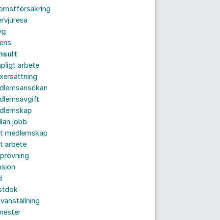
komstförsäkring
ervjuresa
yg
rens
nsult
pligt arbete
xersättning
dlemsansökan
dlemsavgift
dlemskap
lan jobb
tt medlemskap
t arbete
prövning
nsion
d
stdok
vanställning
mester