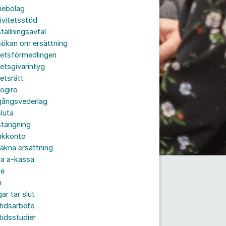
iebolag
ivitetsstöd
tällningsavtal
sökan om ersättning
betsförmedlingen
etsgivarintyg
etsrätt
ogiro
gångsvederlag
luta
stängning
nkkonto
äkna ersättning
ta a-kassa
te
n
ar tar slut
tidsarbete
tidsstudier