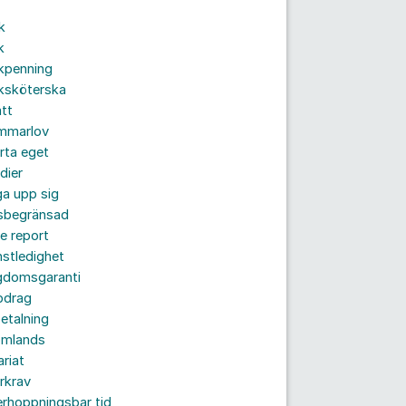
k
k
kpenning
ksköterska
tt
mmarlov
rta eget
dier
a upp sig
dsbegränsad
e report
nstledighet
gdomsgaranti
pdrag
etalning
omlands
ariat
rkrav
rhoppningsbar tid