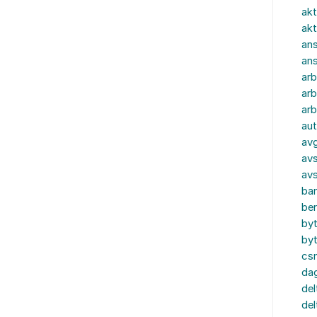
akt
akt
ans
an
ar
arb
arb
aut
av
avs
av
ba
ber
by
by
cs
dag
del
del