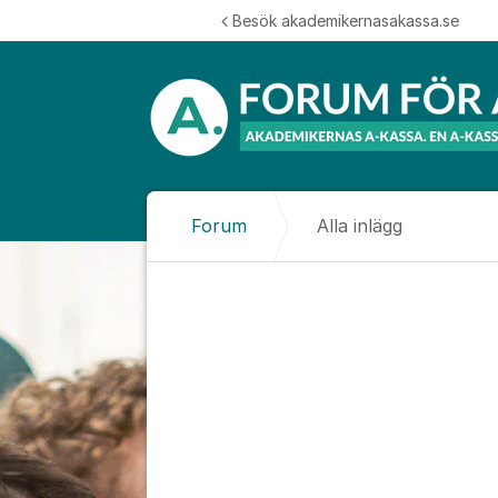
Hoppa till innehåll
Besök akademikernasakassa.se
Forum
Alla inlägg
Alla inlägg