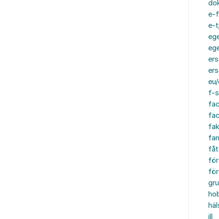
do
e-f
e-t
ege
ege
ers
ers
eu/
f-s
fa
fa
fak
fam
fåt
för
för
gru
ho
häl
ill