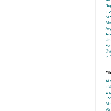
An
Reg
In
Min
Me
Avg
A-k
Ut
Fö
Övr
In 
Fil
All
Inl
Eng
Fö
Min
Vå