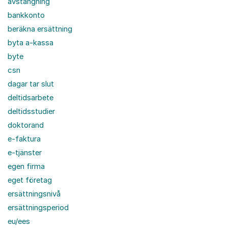
avstängning
bankkonto
beräkna ersättning
byta a-kassa
byte
csn
dagar tar slut
deltidsarbete
deltidsstudier
doktorand
e-faktura
e-tjänster
egen firma
eget företag
ersättningsnivå
ersättningsperiod
eu/ees