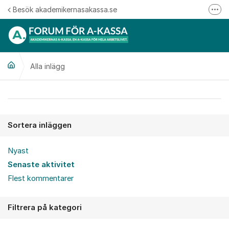
Hoppa till innehåll
Besök akademikernasakassa.se
Fler
08-412 33 00
Mitt medlemskap
Alla inlägg
Följ oss på Linkedin
Följ oss på Instagram
Alla inlägg
Sortera inläggen
Nyast
Senaste aktivitet
Flest kommentarer
Filtrera på kategori