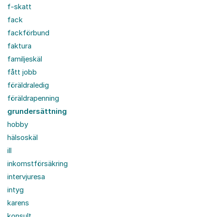
f-skatt
fack
fackförbund
faktura
familjeskäl
fått jobb
föräldraledig
föräldrapenning
grundersättning
hobby
hälsoskäl
ill
inkomstförsäkring
intervjuresa
intyg
karens
konsult