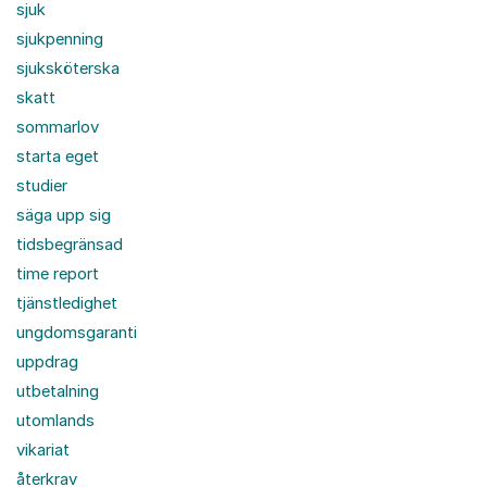
sjuk
sjukpenning
sjuksköterska
skatt
sommarlov
starta eget
studier
säga upp sig
tidsbegränsad
time report
tjänstledighet
ungdomsgaranti
uppdrag
utbetalning
utomlands
vikariat
återkrav