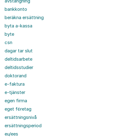
avstängning
bankkonto
beräkna ersättning
byta a-kassa
byte
csn
dagar tar slut
deltidsarbete
deltidsstudier
doktorand
e-faktura
e-tjänster
egen firma
eget företag
ersättningsnivå
ersättningsperiod
eu/ees