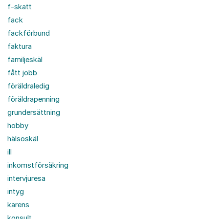
f-skatt
fack
fackförbund
faktura
familjeskäl
fått jobb
föräldraledig
föräldrapenning
grundersättning
hobby
hälsoskäl
ill
inkomstförsäkring
intervjuresa
intyg
karens
konsult