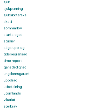
sjuk
sjukpenning
sjuksköterska
skatt
sommarlov
starta eget
studier
säga upp sig
tidsbegränsad
time report
tjänstledighet
ungdomsgaranti
uppdrag
utbetalning
utomlands
vikariat
återkrav