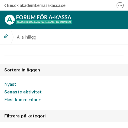
Hoppa till innehåll
Besök akademikernasakassa.se
Fler
08-412 33 00
Mitt medlemskap
Alla inlägg
Följ oss på Linkedin
Följ oss på Instagram
Alla inlägg
Sortera inläggen
Nyast
Senaste aktivitet
Flest kommentarer
Filtrera på kategori