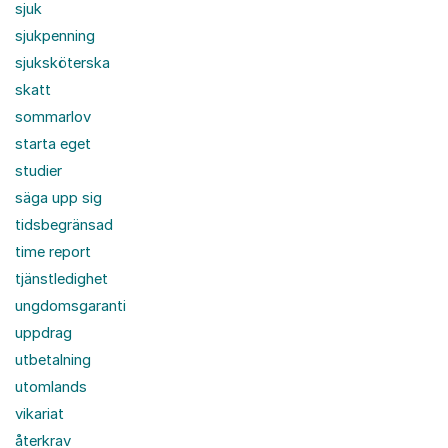
sjuk
sjukpenning
sjuksköterska
skatt
sommarlov
starta eget
studier
säga upp sig
tidsbegränsad
time report
tjänstledighet
ungdomsgaranti
uppdrag
utbetalning
utomlands
vikariat
återkrav