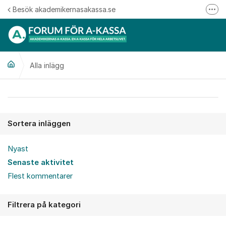
Hoppa till innehåll
Besök akademikernasakassa.se
Fler
08-412 33 00
Mitt medlemskap
Alla inlägg
Följ oss på Linkedin
Följ oss på Instagram
Alla inlägg
Sortera inläggen
Nyast
Senaste aktivitet
Flest kommentarer
Filtrera på kategori