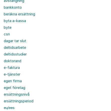
avstängning
bankkonto
beräkna ersättning
byta a-kassa
byte
csn
dagar tar slut
deltidsarbete
deltidsstudier
doktorand
e-faktura
e-tjänster
egen firma
eget företag
ersättningsnivå
ersättningsperiod
eu/ees