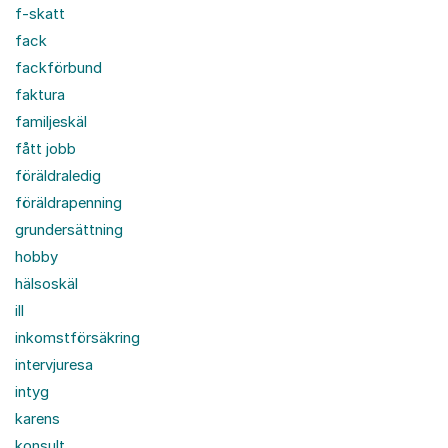
f-skatt
fack
fackförbund
faktura
familjeskäl
fått jobb
föräldraledig
föräldrapenning
grundersättning
hobby
hälsoskäl
ill
inkomstförsäkring
intervjuresa
intyg
karens
konsult